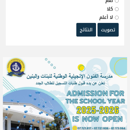
نعم
كلا
لا أعلم
تصويت
النتائج