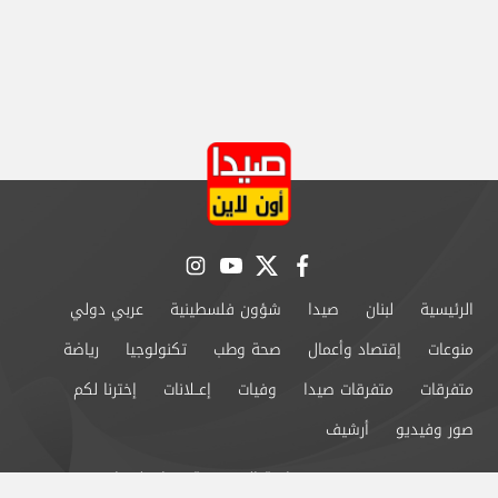
instagram
youtube
twitter
facebook
الرئيسية
لبنان
صيدا
شؤون فلسطينية
عربي دولي
منوعات
إقتصاد وأعمال
صحة وطب
تكنولوجيا
رياضة
متفرقات
متفرقات صيدا
وفيات
إعــلانات
إخترنا لكم
صور وفيديو
أرشيف
من نحن
سياسة الخصوصية
اتصل بنا