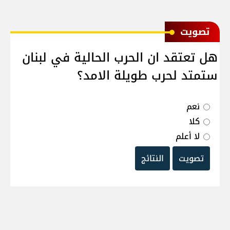
ﺗﺼﻮﻳﺖ
هل تعتقد ان الحرب الحالية في لبنان
ستمتد لحرب طويلة الامد؟
نعم
كلا
لا أعلم
تصويت
النتائج