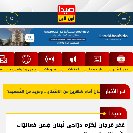
اخبار لبنان
اخبار صيدا
اعلانات
منوعات
عربي ودولي
صور وفي
آخر الأخبار
لبنان أمام شهرين من الانتظار... ومزيد من التّصعيد؟
عملية امن
صيدا
عُمَر مَرجان يُكَرِّم دَرّاجي لُبنان ضِمن فَعاليّات