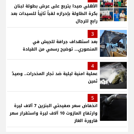
الأهلي صيدا يتربع على عرش بطولة لبنان
بكرة الطاولة بإحرازه لقباً ثانٍياً للسيدات بعد
رابعٍ للرجال
3
بعد استهداف جرافة للجيش في
المنصوري... توضيح رسمي من القيادة
4
عملية امنية ليلية ضد تجار المخدرات.. وصيدٌ
ثمين
5
انخفاض سعر صفيحتي البنزين 7 آلاف ليرة
وارتفاع المازوت 10 آلاف ليرة واستقرار سعر
قارورة الغاز