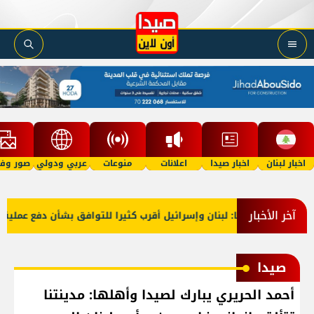
اخبار لبنان
اخبار صيدا
اعلانات
منوعات
عربي ودولي
صور وفي
آخر الأخبار
خارجية أميركا: لبنان وإسرائيل أقرب كثيرا للتوافق بشأن دفع عملية ال
صيدا
أحمد الحريري يبارك لصيدا وأهلها: مدينتنا