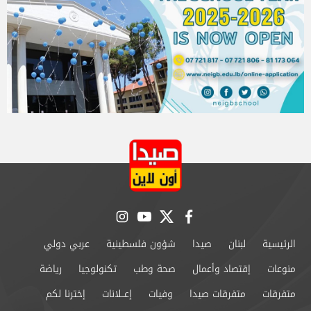
instagram
youtube
twitter
facebook
الرئيسية
لبنان
صيدا
شؤون فلسطينية
عربي دولي
منوعات
إقتصاد وأعمال
صحة وطب
تكنولوجيا
رياضة
متفرقات
متفرقات صيدا
وفيات
إعــلانات
إخترنا لكم