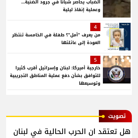
الضباب يحاصر شبانًا في جرود الضنية...
وعملية إنقاذ ليلية
4
من يعرف "أمل"؟ طفلة في الخامسة تنتظر
العودة إلى عائلتها
5
خارجية أميركا: لبنان وإسرائيل أقرب كثيرا
للتوافق بشأن دفع عملية المناطق التجريبية
وتوسيعها
ﺗﺼﻮﻳﺖ
هل تعتقد ان الحرب الحالية في لبنان