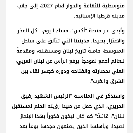
متوسطية للثقافة والحوار لعام 2027، إلى جانب
مدينة قرطبا الإسبانية.
وأبدى عبر منصة "أكس"، مساء اليوم، "كل الفخر
والاعتزاز بصيدا، مدينتنا التي تتألق على ساحل
المتوسط، حاملةً تاريخ لبنان ومستقبله، ومقدمةً
للعالم أجمع نموذجاً يرفع الرأس عن لبنان العربي،
الغني بحضارته وانفتاحه ودوره كجسر لقاء بين
الشرق والغرب".
واستذكر في المناسبة "الرئيس الشهيد رفيق
الحريري، الذي حمل من صيدا رؤيته الحلم لمستقبل
لبنان"، قائلاً:" كم كان ليكون فخوراً بهذا الإنجاز
لصيدا، وبأهلها الذين يصنعون مجدها يوماً بعد