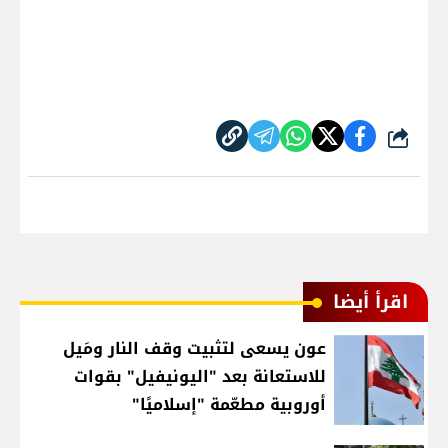
شارك
اقرأ أيضا
عون يسعى لتثبيت وقف النار ومَيل
للاستعانة بعد "اليونيفيل" بقوات
أوروبية مطعّمة "إسلاميًا"