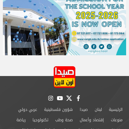
instagram
youtube
twitter
facebook
الرئيسية
لبنان
صيدا
شؤون فلسطينية
عربي دولي
منوعات
إقتصاد وأعمال
صحة وطب
تكنولوجيا
رياضة