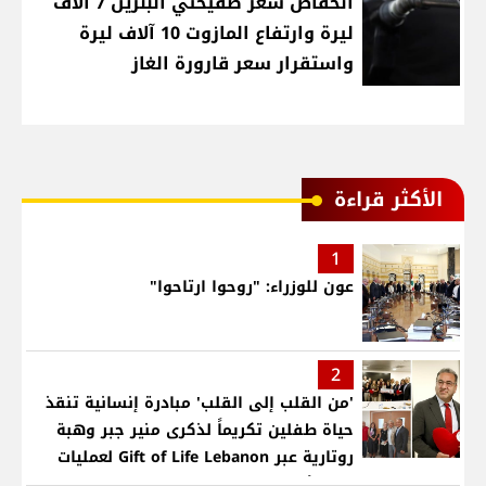
انخفاض سعر صفيحتي البنزين 7 آلاف
ليرة وارتفاع المازوت 10 آلاف ليرة
واستقرار سعر قارورة الغاز
الأكثر قراءة
1
عون للوزراء: "روحوا ارتاحوا"
2
'من القلب إلى القلب' مبادرة إنسانية تنقذ
حياة طفلين تكريماً لذكرى منير جبر وهبة
روتارية عبر Gift of Life Lebanon لعمليات
قلب لأطفال في مستشفى حمود الجامعي