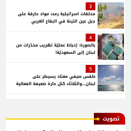
3
محلقات اسرائيلية رمت مواد حارقة على
جبل عين التينة في البقاع الغربي
4
بالصورة: إحباط عمليّة تهريب مخدّرات من
لبنان إلى السعوديّة!
5
طقس صيفي معتاد يسيطر على
لبنان...والثلاثاء كتل حارة ضعيفة الفعالية
ﺗﺼﻮﻳﺖ