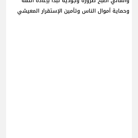
والمالي أصبح ضرورة وجوديّة تبدأ بإعادة الثقة
وحماية أموال الناس وتأمين الإستقرار المعيشي