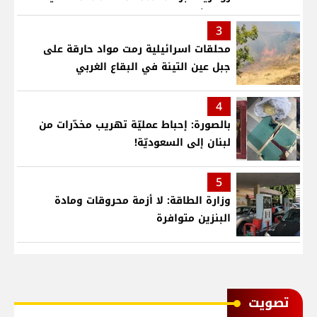
قلب لأطفال في مستشفى حمود الجامعي
3
محلقات اسرائيلية رمت مواد حارقة على
جبل عين التينة في البقاع الغربي
4
بالصورة: إحباط عمليّة تهريب مخدّرات من
لبنان إلى السعوديّة!
5
وزارة الطاقة: لا أزمة محروقات ومادة
البنزين متوافرة
ﺗﺼﻮﻳﺖ