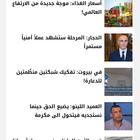
أسعار الغذاء: موجة جديدة من الارتفاع
العالمي!
الحجار: المرحلة ستشهد عملاً أمنياً
مستمراً
في بيروت: تفكيك شبكتين منظّمتين
للدعارة!
العميد اللينو: يضيع الحق حينما
نستجديه فيتحول الى مكرمة