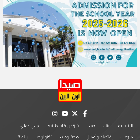
instagram
youtube
twitter
facebook
الرئيسية
لبنان
صيدا
شؤون فلسطينية
عربي دولي
منوعات
إقتصاد وأعمال
صحة وطب
تكنولوجيا
رياضة