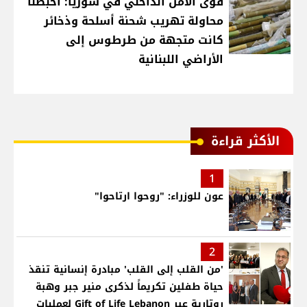
قوى الأمن الداخلي في سوريا: أحبطنا
محاولة تهريب شحنة أسلحة وذخائر
كانت متجهة من طرطوس إلى
الأراضي اللبنانية
الأكثر قراءة
1
عون للوزراء: "روحوا ارتاحوا"
2
'من القلب إلى القلب' مبادرة إنسانية تنقذ
حياة طفلين تكريماً لذكرى منير جبر وهبة
روتارية عبر Gift of Life Lebanon لعمليات