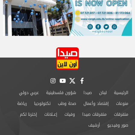
instagram
youtube
twitter
facebook
الرئيسية
لبنان
صيدا
شؤون فلسطينية
عربي دولي
منوعات
إقتصاد وأعمال
صحة وطب
تكنولوجيا
رياضة
متفرقات
متفرقات صيدا
وفيات
إعــلانات
إخترنا لكم
صور وفيديو
أرشيف