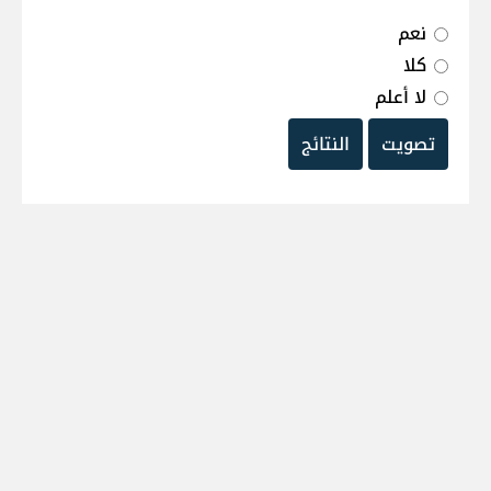
نعم
كلا
لا أعلم
تصويت
النتائج