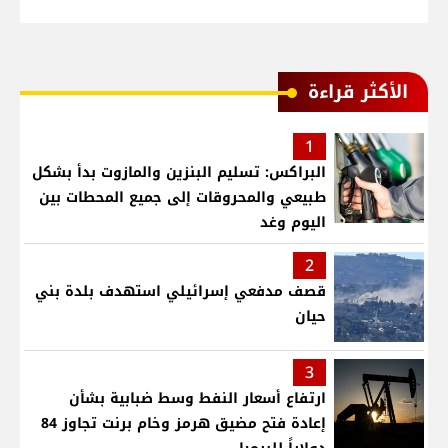
الأكثر قراءة
1
البراكس: تسليم البنزين والمازوت بدأ بشكل
طبيعي والمحروقات إلى جميع المحطات بين
اليوم وغد
2
قصف مدفعي إسرائيلي استهدف بلدة بني
حيان
3
ارتفاع أسعار النفط وسط ضبابية بشأن
إعادة فتح مضيق هرمز وخام برنت تجاوز 84