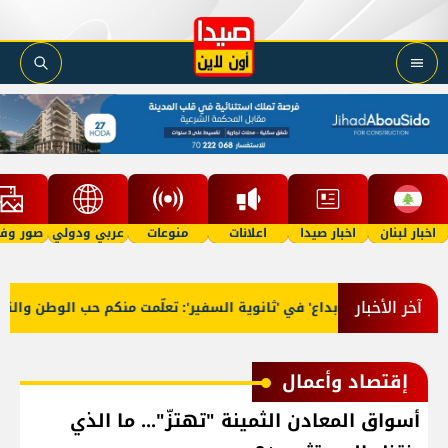
اخبار لبنان
اخبار صيدا
اعلانات
منوعات
عربي ودولي
صور وفي
آخر الأخبار
 الفكر والإبداع' في 'ثانوية السفير': تعلّمت منكم حب الوطن والتمسك 
إقتصاد وأعمال
أسواق المعادن الثمينة "تهتزّ"... ما الذي