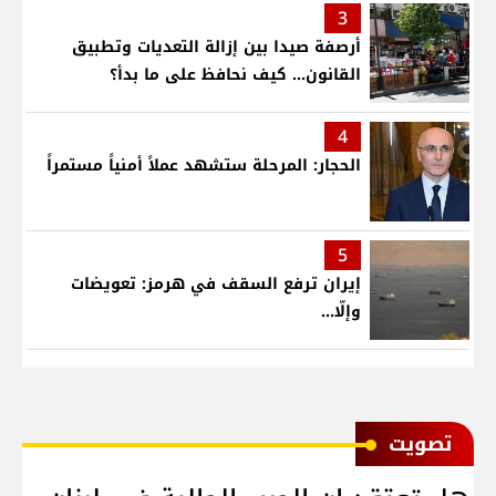
3
أرصفة صيدا بين إزالة التعديات وتطبيق
القانون... كيف نحافظ على ما بدأ؟
4
الحجار: المرحلة ستشهد عملاً أمنياً مستمراً
5
إيران ترفع السقف في هرمز: تعويضات
وإلّا...
ﺗﺼﻮﻳﺖ