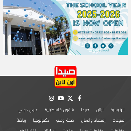
instagram
youtube
twitter
facebook
الرئيسية
لبنان
صيدا
شؤون فلسطينية
عربي دولي
منوعات
إقتصاد وأعمال
صحة وطب
تكنولوجيا
رياضة
متفرقات
متفرقات صيدا
وفيات
إعــلانات
إخترنا لكم