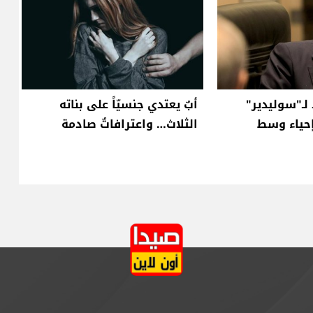
لـ"سوليدير"
أبٌ يعتدي جنسيّاً على بناته
إحياء وسط
الثلاث… واعترافاتٌ صادمة