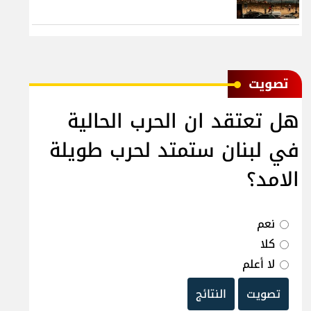
ﺗﺼﻮﻳﺖ
هل تعتقد ان الحرب الحالية
في لبنان ستمتد لحرب طويلة
الامد؟
نعم
كلا
لا أعلم
تصويت
النتائج