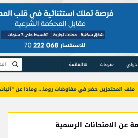
دولي
منوعات
القائمة
بحث
المحتجزين حضر في مفاوضات روما... وماذا عن "آليات التح
مة عن الامتحانات الرسمية