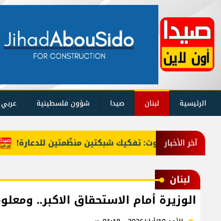
الرئيسية
لبنان
صيدا
شؤون فلسطينية
عربي 
في بيروت: تفكيك شبكتين منظّمتين للدعارة!
ملف 
آخر الأخبار
لبنان
الوزيرة أمام الاستحقاق الاكبر.. ومعلو