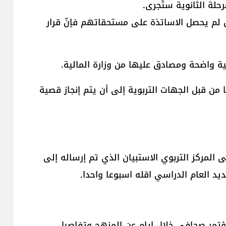
رحلة الثانوية ستُجرى.
تربوي لـ"لبنان24" إنّه في حال لم يحصل الاساتذة على مستحقاتهم فإنّ قرار
ة واضحة ومصادق عليها من وزارة المالية.
من قبل الجهات التربوية إلى أن يتم إنجاز قصية
المركز التربوي الاستبيان الذي تم إرساله إلى
د العام الدراسي اقله اسبوعا واحدا.
ؤتمر صحافي خلال ايام عن المنهج وتفاصيل