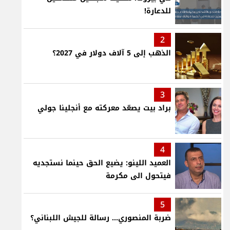
للدعارة!
2
الذهب إلى 5 آلاف دولار في 2027؟
3
براد بيت يصعّد معركته مع أنجلينا جولي
4
العميد اللينو: يضيع الحق حينما نستجديه
فيتحول الى مكرمة
5
ضربة المنصوري... رسالة للجيش اللبناني؟