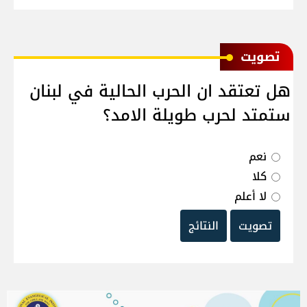
ﺗﺼﻮﻳﺖ
هل تعتقد ان الحرب الحالية في لبنان
ستمتد لحرب طويلة الامد؟
نعم
كلا
لا أعلم
تصويت
النتائج