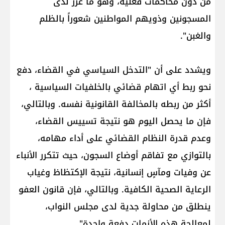
من دون محاكمات فعلية، وهو ما عزز لدى
المسجونين وذويهم المواطنين شعوراً بالظلم
والغبن".
ويشدد على أن "التدخل السياسي في القضاء، دفع
نحو ربط أي اتهام قضائي بالخلفيات السياسية ،
أكثر من ربطه بالمخالفة القانونية نفسه. وبالتالي،
فإن ما يحصل اليوم هو نتيجة تسييس القضاء،
وعدم قدرة النظام القضائي على أداء مهامه،
بالتوازي مع تفاقم أوضاع السجون، حيث تتكرر الأنباء
عن وفيات ومآسٍ إنسانية، نتيجة الإكتظاظ وغياب
الرعاية الصحية الكافية. وبالتالي، فإن قانون العفو
ينطلق من محاولة جدية لدى مجلس النواب،
لمعالجة هذه الأزمات دفعة واحدة".