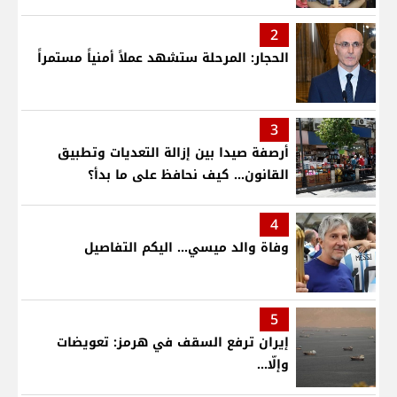
2
الحجار: المرحلة ستشهد عملاً أمنياً مستمراً
3
أرصفة صيدا بين إزالة التعديات وتطبيق
القانون... كيف نحافظ على ما بدأ؟
4
وفاة والد ميسي... اليكم التفاصيل
5
إيران ترفع السقف في هرمز: تعويضات
وإلّا...