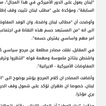
"لبنان يعول على الدور الأميركي في هذا المجال"، م
السابقة"، ومؤكدة على "مطلب لبنان تثبيت وقف إطلاق
وأوضحت أن "مطالب لبنان واضحة، وان الوفد المفاو
الى انه "من المستبعد حسم هذه النقاط في اجتماعي
امر مهم واساسي يفترض حسمه".
في المقابل، نقلت مصادر مطلعة عن مرجع سياسي كبي
واشنطن بنتائج ملموسة ومهمة قوله "انتظروا وترقب
المفاوضات الأميركية - الايرانية".
وأضافت المصادر ان كلام المرجع يؤشر بوضوح الى "ا
لبنان، خصوصا ان طهران تؤكد على شمول وقف الحرب لبن
بري مؤخرا.
وذكرت "نداء الوطن" أن الجانب اللبناني يكثف اتصالات