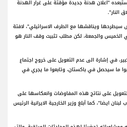
ستبعده "اعلان هدنة جديدة مؤقتة على غرار الهدنة
 النار".
ض سيطرحها ويناقشها مع الطرف الاسرائيلي"، لافتة
 الخميس والجمعة، لكن مطلب تثبيت وقف النار هو
ر، في إشارة الى عدم التعويل على خروج اجتماع
وا ما سيحصل في باكستان، وتابعوا ما يجري في
لتعويل على نتائج هذه المفاوضات وانعكاسها على
ان ايضا"، كما أبلغ وزير الخارجية الايرانية الرئيس
ه ومشاوراته تحضيرًا لهذه المحادثات المرتقبة، والتي