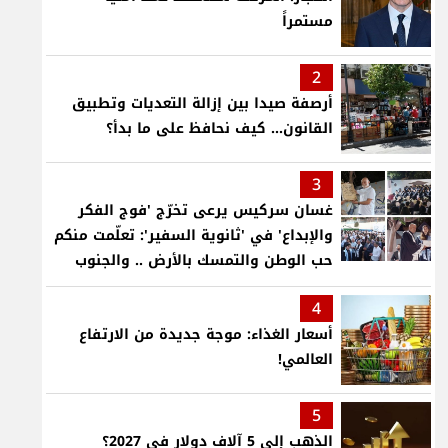
مستمراً
2
أرصفة صيدا بين إزالة التعديات وتطبيق
القانون... كيف نحافظ على ما بدأ؟
3
غسان سركيس يرعى تخرّج 'فوج الفكر
والإبداع' في 'ثانوية السفير': تعلّمت منكم
حب الوطن والتمسك بالأرض .. والجنوب
هو عزة وكرامة لبنان
4
أسعار الغذاء: موجة جديدة من الارتفاع
العالمي!
5
الذهب إلى 5 آلاف دولار في 2027؟