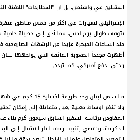
المقبلين في واشنطن. بل ان "المطاردات" اللافتة الت
الإسرائيلي لسيارات في اكثر من خمس مناطق متفرقة 
تتوقف طوال يوم امس، مما أدى إلى حصيلة دامية مخ
منذ الساعات المبكرة مزيدا من الرشقات الصاروخية ف
أظهرت مجدداً الصعوبة الفائقة التي يواجهها لبنان ف
وحتى بدفع أميركي، كما تردد.
طالب من لبنان وجد طريقة لخسارة 15 كجم في شهر واحد فقط.
ولا تنظر أوساط معنية بعين متفائلة إلى إمكان تحقيق 
المفاوض برئاسة السفير السابق سيمون كرم بناء عل
الحكومة، وتقضي بتثبيت وقف النار للانتقال إلى البح
التصعيد المتواصل علما ان الانظار ترصد بدقة ما إذا