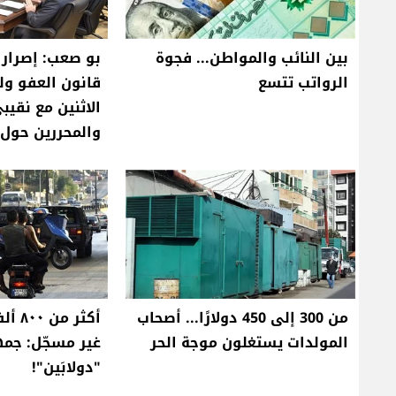
بين النائب والمواطن... فجوة
بو صعب: إصرار 
الرواتب تتسع
قانون العفو ول
الاثنين مع نقيب
والمحررين حول ق
من 300 إلى 450 دولارًا... أصحاب
أكثر 
المولدات يستغلون موجة الحر
غير مسجّل: جم
"دولابَين"!