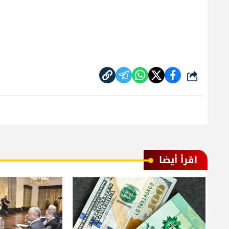
شارك
اقرأ أيضا