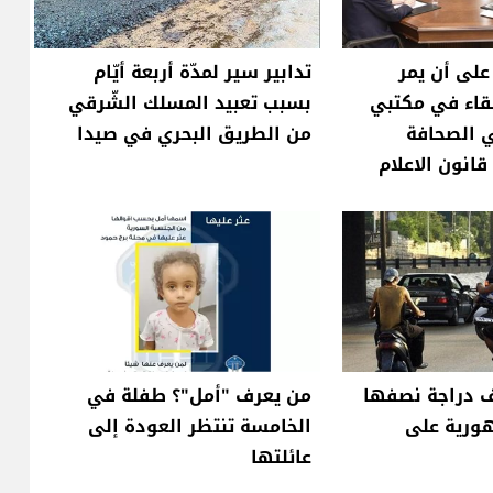
على أن يمر
تدابير سير لمدّة أربعة أيّام
قاء في مكتبي
بسبب تعبيد المسلك الشّرقي
ي الصحافة
من الطريق البحري في صيدا
انون الاعلام
من ٨٠٠ ألف دراجة نصفها
من يعرف "أمل"؟ طفلة في
هورية على
الخامسة تنتظر العودة إلى
عائلتها