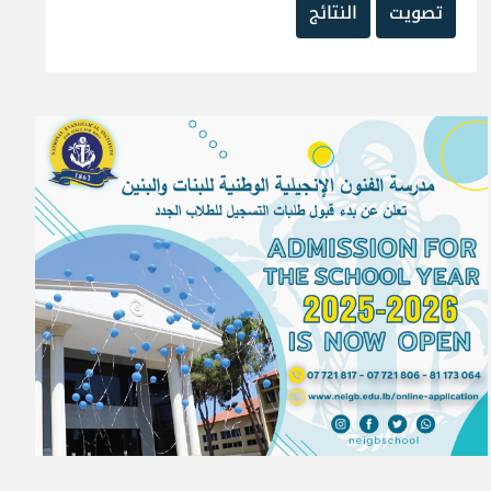
تصويت
النتائج