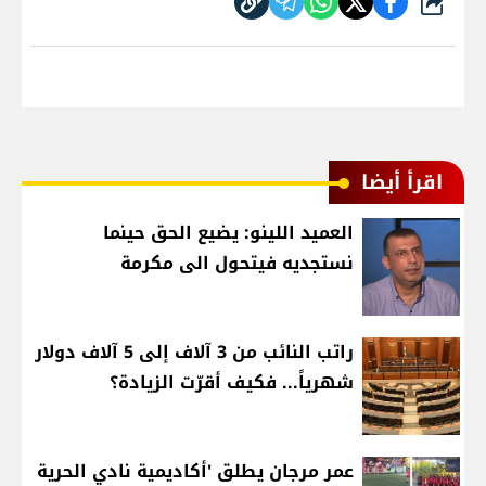
شارك
اقرأ أيضا
العميد اللينو: يضيع الحق حينما
نستجديه فيتحول الى مكرمة
راتب النائب من 3 آلاف إلى 5 آلاف دولار
شهرياً... فكيف أقرّت الزيادة؟
عمر مرجان يطلق 'أكاديمية نادي الحرية