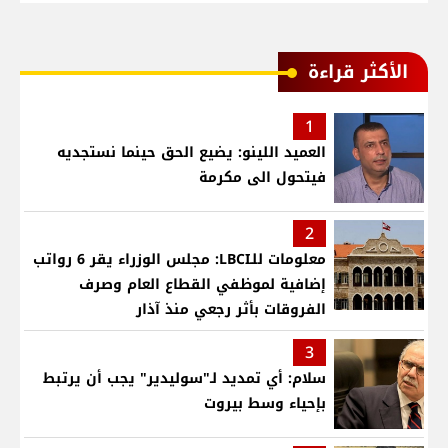
الأكثر قراءة
1
العميد اللينو: يضيع الحق حينما نستجديه
فيتحول الى مكرمة
2
معلومات للـLBCI: مجلس الوزراء يقر 6 رواتب
إضافية لموظفي القطاع العام وصرف
الفروقات بأثر رجعي منذ آذار
3
سلام: أي تمديد لـ"سوليدير" يجب أن يرتبط
بإحياء وسط بيروت