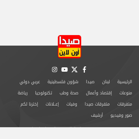
instagram
youtube
twitter
facebook
الرئيسية
لبنان
صيدا
شؤون فلسطينية
عربي دولي
منوعات
إقتصاد وأعمال
صحة وطب
تكنولوجيا
رياضة
متفرقات
متفرقات صيدا
وفيات
إعــلانات
إخترنا لكم
صور وفيديو
أرشيف
من نحن
سياسة الخصوصية
اتصل بنا