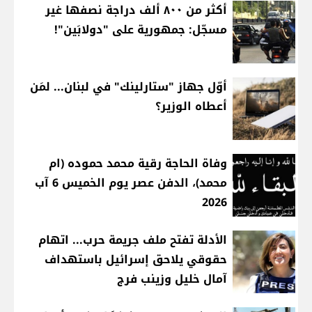
أكثر من ٨٠٠ ألف دراجة نصفها غير
مسجّل: جمهورية على "دولابَين"!
أوّل جهاز "ستارلينك" في لبنان... لمَن
أعطاه الوزير؟
وفاة الحاجة رقية محمد حموده (ام
محمد)، الدفن عصر يوم الخميس 6 آب
2026
الأدلة تفتح ملف جريمة حرب... اتهام
حقوقي يلاحق إسرائيل باستهداف
آمال خليل وزينب فرج