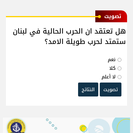
ﺗﺼﻮﻳﺖ
هل تعتقد ان الحرب الحالية في لبنان
ستمتد لحرب طويلة الامد؟
نعم
كلا
لا أعلم
تصويت
النتائج