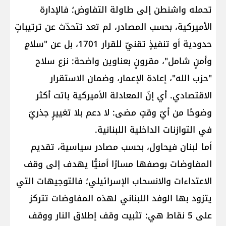
تحمله واشنطن إلى طاولة التفاوض؛ فالإدارة
الأميركية، بحسب المصادر، لم تعد تتحدّث عن ترتيباتٍ
حدودية أو تنفيذٍ تقنيّ للقرار 1701، بل عن "سلامٍ
وأمنٍ شامل"، مقرونٍ بعناوين واضحة: نزع سلاح
"حزب الله"، إعادة الإعمار، وضمان الاستقرار
الاقتصادي. أي إنّ المعادلة الأميركية باتت أكثر
وضوحًا من أيّ وقتٍ مضى: لا دعم بلا تغييرٍ جذريّ
في التوازنات الداخلية اللبنانية.
أما لبنان فيحاول، بحسب مصادر سياسية، تقديم
المفاوضات بوصفها مسارًا أمنيًّا يهدف إلى وقف
الاعتداءات والانسحاب الإسرائيلي؛ فالتوجيهات التي
يتزود بها الوفد اللبناني لهذه المفاوضات تتركز
على 5 نقاط هي: تثبيت وقف إطلاق النار ووقف