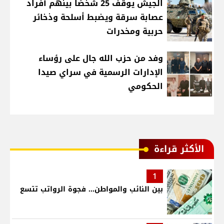
الجيش يوقف 25 شخصًا بينهم أفراد
عصابة سرقة ويضبط أسلحة وذخائر
حربية ومخدرات
وفد من حزب الله جال على رؤساء
الإدارات الرسمية في سراي صيدا
الحكومي
الأكثر قراءة
1
بين النائب والمواطن... فجوة الرواتب تتسع