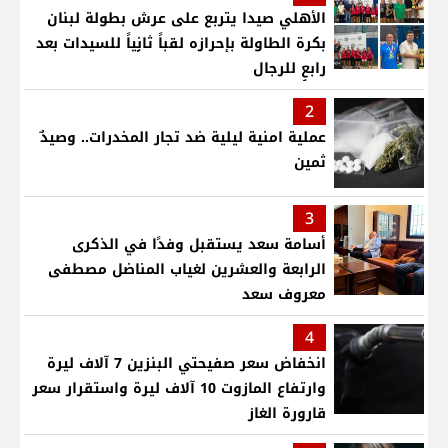
الأهلي صيدا يتربع على عرش بطولة لبنان
بكرة الطاولة بإحرازه لقباً ثانٍياً للسيدات بعد
رابعٍ للرجال
2
عملية امنية ليلية ضد تجار المخدرات.. وصيدٌ
ثمين
3
أسامة سعد يستقبل وفدًا في الذكرى
الرابعة والعشرين لغياب المناضل مصطفى
معروف سعد
4
انخفاض سعر صفيحتي البنزين 7 آلاف ليرة
وارتفاع المازوت 10 آلاف ليرة واستقرار سعر
قارورة الغاز