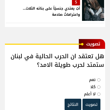
5
أبٌ يعتدي جنسيّاً على بناته الثلاث…
واعترافاتٌ صادمة
ﺗﺼﻮﻳﺖ
هل تعتقد ان الحرب الحالية في لبنان
ستمتد لحرب طويلة الامد؟
نعم
كلا
لا أعلم
تصويت
النتائج