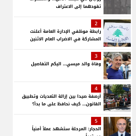
تقودهما إلى الاعتراف
2
رابطة موظفي الإدارة العامة أعلنت
المشاركة في الاضراب العام الاثنين
3
وفاة والد ميسي... اليكم التفاصيل
4
أرصفة صيدا بين إزالة التعديات وتطبيق
القانون... كيف نحافظ على ما بدأ؟
5
الحجار: المرحلة ستشهد عملاً أمنياً