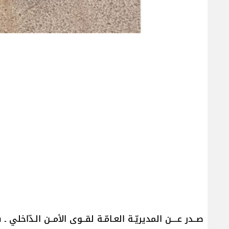
صــدر عــــن المديريّـة العـامّـة لقــوى الأمــن الـدّاخلي ـ شعب