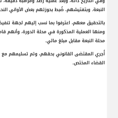
وفي التاريخ ذاته، وبعد عملية رصد ومراقبة دقيقة،
النبعة. وبتفتيشهم، ضُبط بحوزتهم بعض الأواني النح
بالتحقيق معهم، اعترفوا بما نسب إليهم لجهة تنفيذ
ومنها العملية المذكورة في محلة الدورة، وأنهم قام
محلة النبعة مقابل مبلغ مالي.
أُجري المقتضى القانوني بحقهم، وتم تسليمهم مع ال
القضاء المختص.