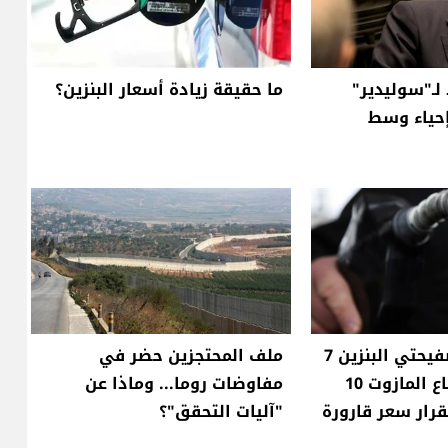
لـ"سوليدير"
ما حقيقة زيادة أسعار البنزين؟
إحياء وسط
انخفاض سعر صفيحتي البنزين 7
ملف المحتجزين حضر في
آلاف ليرة وارتفاع المازوت 10
مفاوضات روما... وماذا عن
قرار سعر قارورة
"آليات التحقق"؟