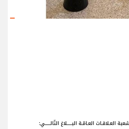
ة العـلاقـات العـامّـة البــــــلاغ التّالــــــي: