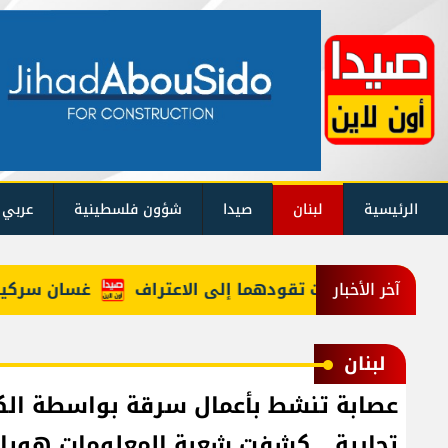
الرئيسية
لبنان
صيدا
شؤون فلسطينية
عربي 
. والمخدرات تقودهما إلى الاعتراف
غسان سركيس يرعى 
آخر الأخبار
لبنان
عصابة تنشط بأعمال سرقة بواسطة الكس
تجارية... كشفت شعبة المعلومات هويا