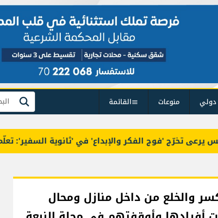
دولي
منوعات
القائمة
بحث
تخرّج 'فوج الفكر والإبداع' في 'ثانوية السفير': تعلّمت م
ر والخلع من داخل منازل ومحال
ت أفرادها وأوقفتهم في محلة النبعة