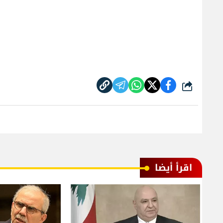
شارك
اقرأ أيضا