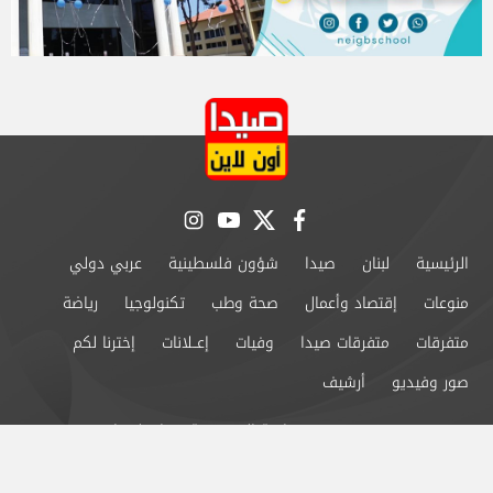
instagram
youtube
twitter
facebook
الرئيسية
لبنان
صيدا
شؤون فلسطينية
عربي دولي
منوعات
إقتصاد وأعمال
صحة وطب
تكنولوجيا
رياضة
متفرقات
متفرقات صيدا
وفيات
إعــلانات
إخترنا لكم
صور وفيديو
أرشيف
من نحن
سياسة الخصوصية
اتصل بنا
©2024 صيدا اون لاين All Rights Reserved.