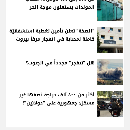
المولدات يستغلون موجة الحر
"الصحّة" تعلن تأمين تغطية استشفائيّة
كاملة لمصابة في انفجار مرفأ بيروت
هل "تنفجر" مجدداً في الجنوب؟
أكثر من ٨٠٠ ألف دراجة نصفها غير
مسجّل: جمهورية على "دولابَين"!