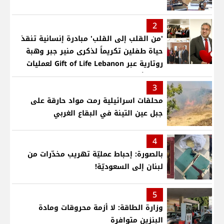
2
'من القلب إلى القلب' مبادرة إنسانية تنقذ
حياة طفلين تكريماً لذكرى منير جبر وهبة
روتارية عبر Gift of Life Lebanon لعمليات
قلب لأطفال في مستشفى حمود الجامعي
3
محلقات اسرائيلية رمت مواد حارقة على
جبل عين التينة في البقاع الغربي
4
بالصورة: إحباط عمليّة تهريب مخدّرات من
لبنان إلى السعوديّة!
5
وزارة الطاقة: لا أزمة محروقات ومادة
البنزين متوافرة