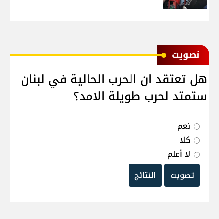
ﺗﺼﻮﻳﺖ
هل تعتقد ان الحرب الحالية في لبنان
ستمتد لحرب طويلة الامد؟
نعم
كلا
لا أعلم
تصويت
النتائج