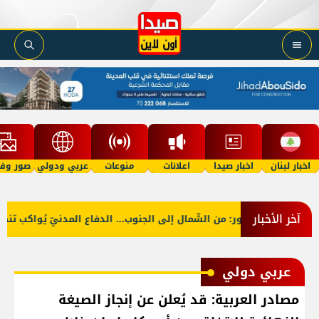
اخبار لبنان
اخبار صيدا
اعلانات
منوعات
عربي ودولي
صور وفي
آخر الأخبار
ي
بالصّور: من الشّمال إلى الجنوب... الدفاع المدنيّ يُواكب تنظي
عربي دولي
مصادر العربية: قد يُعلن عن إنجاز الصيغة