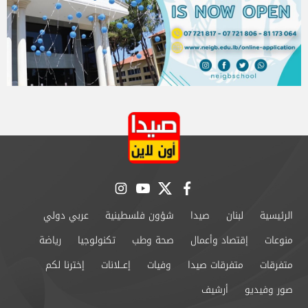
instagram
youtube
twitter
facebook
الرئيسية
لبنان
صيدا
شؤون فلسطينية
عربي دولي
منوعات
إقتصاد وأعمال
صحة وطب
تكنولوجيا
رياضة
متفرقات
متفرقات صيدا
وفيات
إعــلانات
إخترنا لكم
صور وفيديو
أرشيف