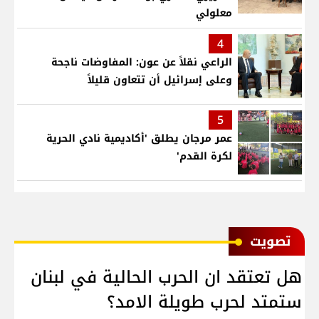
معلولي
4
الراعي نقلاً عن عون: المفاوضات ناجحة
وعلى إسرائيل أن تتعاون قليلاً
5
عمر مرجان يطلق 'أكاديمية نادي الحرية
لكرة القدم'
ﺗﺼﻮﻳﺖ
هل تعتقد ان الحرب الحالية في لبنان
ستمتد لحرب طويلة الامد؟