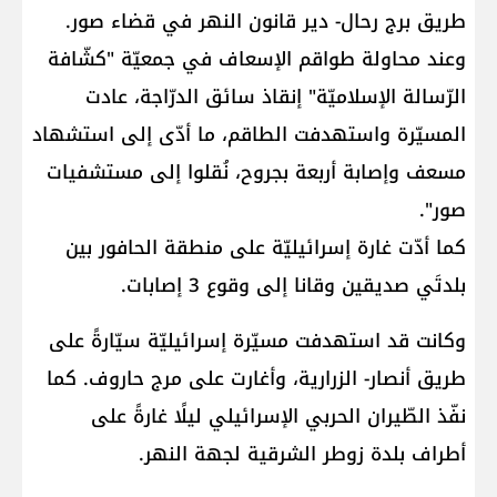
طريق برج رحال- دير قانون النهر في قضاء صور.
وعند محاولة طواقم الإسعاف في جمعيّة "كشّافة
الرّسالة الإسلاميّة" إنقاذ سائق الدرّاجة، عادت
المسيّرة واستهدفت الطاقم، ما أدّى إلى استشهاد
مسعف وإصابة أربعة بجروح، نُقلوا إلى مستشفيات
صور".
كما أدّت غارة إسرائيليّة على منطقة الحافور بين
بلدتَي صديقين وقانا إلى وقوع 3 إصابات.
وكانت قد استهدفت مسيّرة إسرائيليّة سيّارةً على
طريق أنصار- الزرارية، وأغارت على مرج حاروف. كما
نفّذ الطّيران الحربي الإسرائيلي ليلًا غارةً على
أطراف بلدة زوطر الشرقية لجهة النهر.