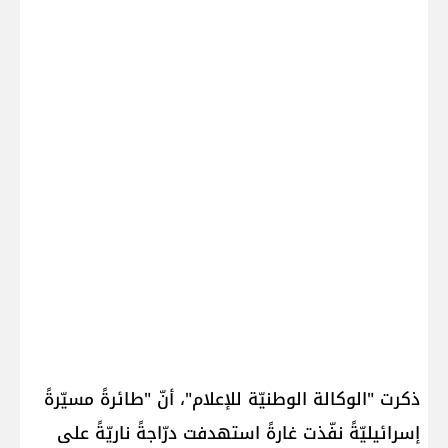
ذكرت "الوكالة الوطنيّة للإعلام"، أنّ "طائرةً مسيّرةً
إسرائيليّةً نفّذت غارةً استهدفت درّاجةً ناريّةً على