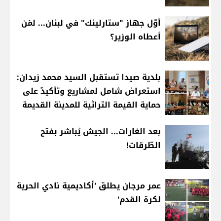
أوّل جهاز "ستارلينك" في لبنان... لمَن
أعطاه الوزير؟
بلدية صيدا تستقبل السيد محمد زيدان:
استعراض شامل لمشاريع وتأكيدٌ على
حماية القيمة التراثية للمدينة القديمة
بعد الغارات... الجيش يُباشر بفتح
الطّرقات!
عمر مرجان يطلق 'أكاديمية نادي الحرية
لكرة القدم'