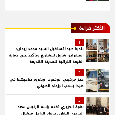
الأكثر قراءة
1
بلدية صيدا تستقبل السيد محمد زيدان:
استعراض شامل لمشاريع وتأكيدٌ على حماية
القيمة التراثية للمدينة القديمة
2
حجز مركبتي 'توكتوك' وتغريم صاحبهما في
صيدا بسبب الإزعاج الصوتي
3
بهية الحريري تقدم بإسم الرئيس سعد
الحريري التعازي بوفاة الراحل ميشال