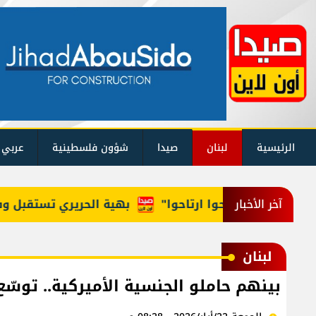
الرئيسية
لبنان
صيدا
شؤون فلسطينية
عربي 
لوزراء: "روحوا ارتاحوا"
بهية الحريري تستقبل وفداً من
آخر الأخبار
لبنان
بينهم حاملو الجنسية الأميركية.. توسّع