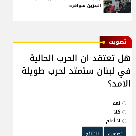
البنزين متوافرة
ﺗﺼﻮﻳﺖ
هل تعتقد ان الحرب الحالية
في لبنان ستمتد لحرب طويلة
الامد؟
نعم
كلا
لا أعلم
تصويت
النتائج