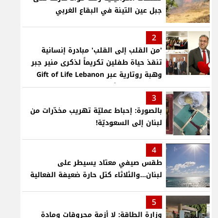
جبل عين التينة في البقاع الغربي
2
'من القلب إلى القلب' مبادرة إنسانية
تنقذ حياة طفلين تكريماً لذكرى منير جبر
وهبة روتارية عبر Gift of Life Lebanon
لعمليات قلب لأطفال في مستشفى حمود
3
الجامعي
بالصورة: إحباط عمليّة تهريب مخدّرات من
لبنان إلى السعوديّة!
4
طقس صيفي معتاد يسيطر على
لبنان...والثلاثاء كتل حارة ضعيفة الفعالية
5
وزارة الطاقة: لا أزمة محروقات ومادة