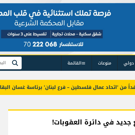
دولي
منوعات
القائمة
بحث
 'اتحاد عمال فلسطين – فرع لبنان' برئاسة غسان البقاعي
 جديد في دائرة العقوبات!