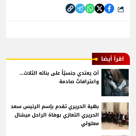
شارك
اقرأ أيضا
أبٌ يعتدي جنسيّاً على بناته الثلاث…
واعترافاتٌ صادمة
بهية الحريري تقدم بإسم الرئيس سعد
الحريري التعازي بوفاة الراحل ميشال
معلولي