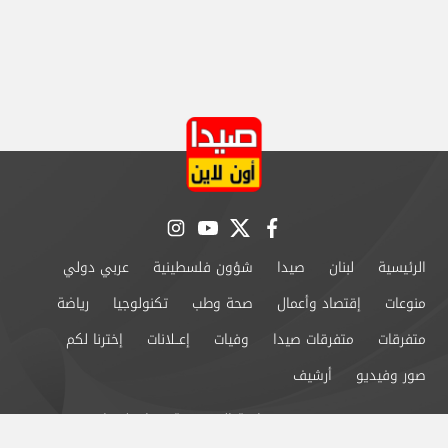
instagram
youtube
twitter
facebook
الرئيسية
لبنان
صيدا
شؤون فلسطينية
عربي دولي
منوعات
إقتصاد وأعمال
صحة وطب
تكنولوجيا
رياضة
متفرقات
متفرقات صيدا
وفيات
إعــلانات
إخترنا لكم
صور وفيديو
أرشيف
من نحن
سياسة الخصوصية
اتصل بنا