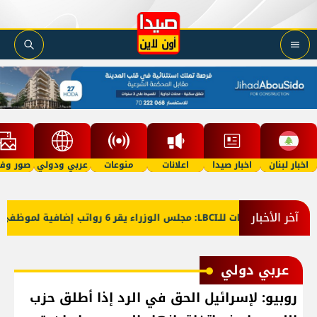
اخبار لبنان
اخبار صيدا
اعلانات
منوعات
عربي ودولي
صور وفي
آخر الأخبار
معلومات للـLBCI: مجلس الوزراء يقر 6 رواتب إضافية لموظفي القطاع العام وصرف الفروقات بأثر رجعي منذ آذار
عربي دولي
روبيو: لإسرائيل الحق في الرد إذا أطلق حزب