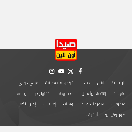
instagram
youtube
twitter
facebook
الرئيسية
لبنان
صيدا
شؤون فلسطينية
عربي دولي
منوعات
إقتصاد وأعمال
صحة وطب
تكنولوجيا
رياضة
متفرقات
متفرقات صيدا
وفيات
إعــلانات
إخترنا لكم
صور وفيديو
أرشيف
من نحن
سياسة الخصوصية
اتصل بنا