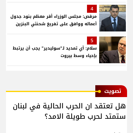
4
مرقص: مجلس الوزراء أقر معظم بنود جدول
أعماله ووافق على تفريغ شحنتي البنزين
5
سلام: أي تمديد لـ"سوليدير" يجب أن يرتبط
بإحياء وسط بيروت
ﺗﺼﻮﻳﺖ
هل تعتقد ان الحرب الحالية في لبنان
ستمتد لحرب طويلة الامد؟