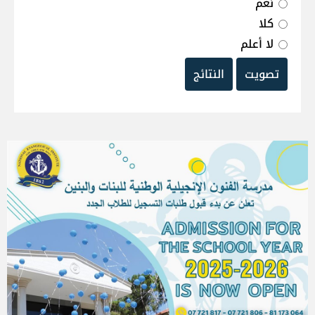
نعم
كلا
لا أعلم
تصويت
النتائج