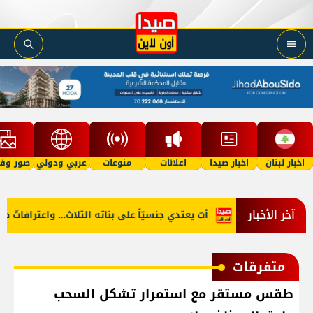
اخبار لبنان
اخبار صيدا
اعلانات
منوعات
عربي ودولي
صور وفي
آخر الأخبار
عار البنزين؟
أبٌ يعتدي جنسيّاً على بناته الثلاث… واعترافاتٌ صادمة
متفرقات
طقس مستقر مع استمرار تشكل السحب