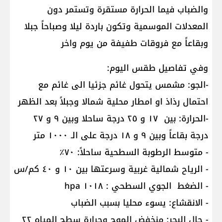
والضباب فيما الحرارة مستقرة وتستمر دون
المعدلات الموسمية وتكون باردة ليلا وصباحاً جبلا
وبقاعاً مع فروقات طفيفة من يوم واخر
وفي تفاصيل طقس اليوم:
-الجو: مشمس يتحول غائم جزئيا الى غائم مع
احتمال رذاذ او امطار محلية شمالا وجبلاً بعد الظهر
-الحرارة: بين ١٧ و ٢٥ درجة ساحلا وبين ٩ و ٢٧
درجة بقاعاً وبين ٩ و ١٨ درجة على الـ ١٠٠٠ متر
- متوسط الرطوبة السطحية ساحلاً: ٧٠٪
- الرياح شمالية غربية وسرعتها بين ١٠ و ٤٠ كم/س
- الضغط الجوي السطحي : ١٠١٨ hpa
- الانقشاع: يسوء محليا بسبب الضباب
- حال البحر: منخفض الموج وحرارة سطح المياه ٢٢