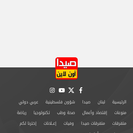
instagram
youtube
twitter
facebook
الرئيسية
لبنان
صيدا
شؤون فلسطينية
عربي دولي
منوعات
إقتصاد وأعمال
صحة وطب
تكنولوجيا
رياضة
متفرقات
متفرقات صيدا
وفيات
إعــلانات
إخترنا لكم