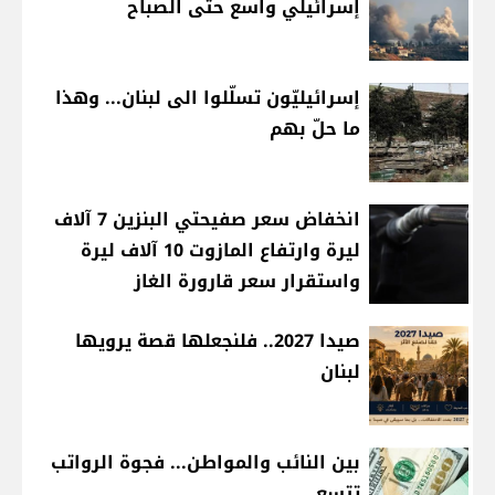
إسرائيلي واسع حتى الصباح
إسرائيليّون تسلّلوا الى لبنان... وهذا
ما حلّ بهم
انخفاض سعر صفيحتي البنزين 7 آلاف
ليرة وارتفاع المازوت 10 آلاف ليرة
واستقرار سعر قارورة الغاز
صيدا 2027.. فلنجعلها قصة يرويها
لبنان
بين النائب والمواطن... فجوة الرواتب
تتسع