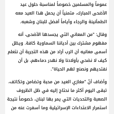
عموماً والمسلمين خصوصاً لمناسبة حلول عيد
الأضحى المبارك، متمنياً أن يحمل هذا العيد معه
الطمأنينة والرجاء وأياماً أفضل للبنان وشعبه.
وقال: "من المعاني التي يجسدها الأضحى، أنه
مفهوم مشترك بين أدياننا السماوية كافة. ويظل
أسمى معانيه أن الرب أراد من هذه التجربة أن نتعلم
كيف لا نضحي بأولادنا ولا نهدر دماءهم، بل أن
نفتديهم ونصنع لهم الحياة".
وأضاف أنّ "مغازي العيد من محبة وتضامن وتكاتف،
تبقى اليوم أكثر ما نحتاج إليه في ظل الظروف
الصعبة والتحديات التي يمر بها لبنان، خصوصاً نتيجة
استمرار الاعتداءات الإسرائيلية وما أسفرت عنه من