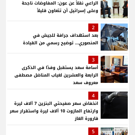
الراعي نقلاً عن عون: المفاوضات ناجحة
وعلى إسرائيل أن تتعاون قليلاً
2
بعد استهداف جرافة للجيش في
المنصوري... توضيح رسمي من القيادة
3
أسامة سعد يستقبل وفدًا في الذكرى
الرابعة والعشرين لغياب المناضل مصطفى
معروف سعد
4
انخفاض سعر صفيحتي البنزين 7 آلاف ليرة
وارتفاع المازوت 10 آلاف ليرة واستقرار سعر
قارورة الغاز
5