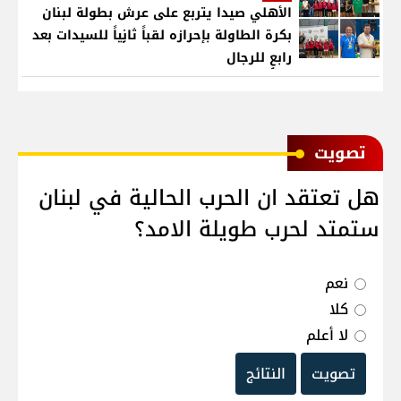
الأهلي صيدا يتربع على عرش بطولة لبنان
بكرة الطاولة بإحرازه لقباً ثانٍياً للسيدات بعد
رابعٍ للرجال
ﺗﺼﻮﻳﺖ
هل تعتقد ان الحرب الحالية في لبنان
ستمتد لحرب طويلة الامد؟
نعم
كلا
لا أعلم
تصويت
النتائج