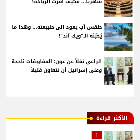
شهرياً... فكيف أقرّت الزيادة؟
طقس آب يعود الى طبيعته... وهذا ما
يُخبّئه الـ"ويك آند"!
الراعي نقلاً عن عون: المفاوضات ناجحة
وعلى إسرائيل أن تتعاون قليلاً
الأكثر قراءة
1