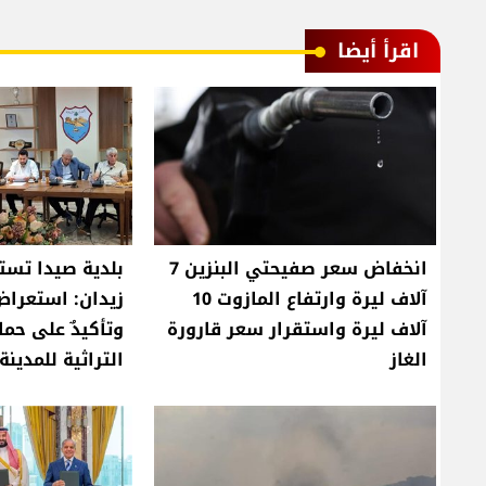
اقرأ أيضا
انخفاض سعر صفيحتي البنزين 7
بلدية صيدا تست
آلاف ليرة وارتفاع المازوت 10
زيدان: استعرا
آلاف ليرة واستقرار سعر قارورة
وتأكيدٌ على حما
الغاز
التراثية للمدينة