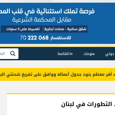
دولي
منوعات
القائمة
بحث
معظم بنود جدول أعماله ووافق على تفريغ شحنتي البنزين
 التطورات في لبنان