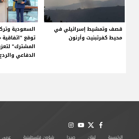
قصف وتمشيط إسرائيلي في
السعودية وتركي
محيط كفرتبنيت وأرنون
توقع "اتفاقية م
المشترك" لتعزيز
الدفاعي والردع
instagram
youtube
twitter
facebook
الرئيسية
لبنان
صيدا
شؤون فلسطينية
عربي 