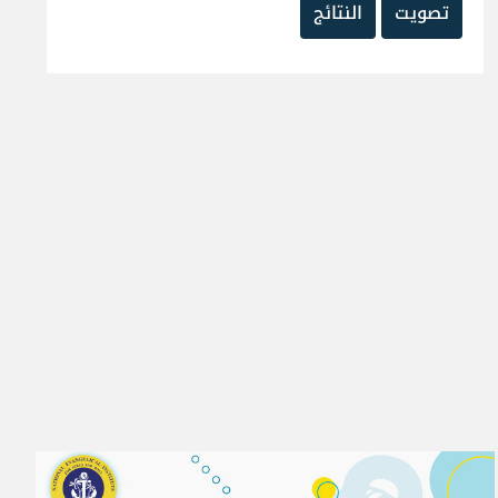
تصويت
النتائج