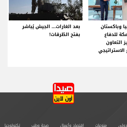
ا وباكستان
بعد الغارات... الجيش يُباشر
كة للدفاع
بفتح الطّرقات!
 التعاون
 الاستراتيجي
دولي
منوعات
إقتصاد وأعمال
صحة وطب
تكنولوجيا