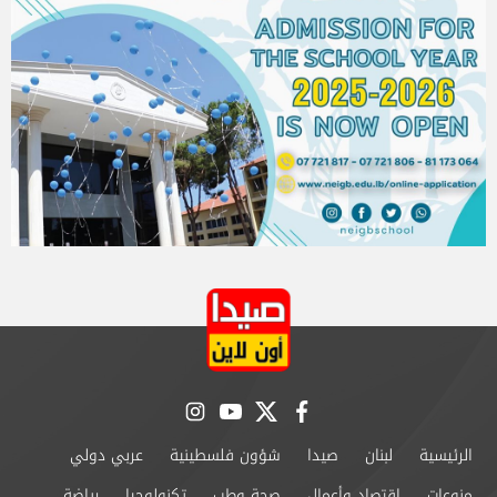
instagram
youtube
twitter
facebook
الرئيسية
لبنان
صيدا
شؤون فلسطينية
عربي دولي
منوعات
إقتصاد وأعمال
صحة وطب
تكنولوجيا
رياضة