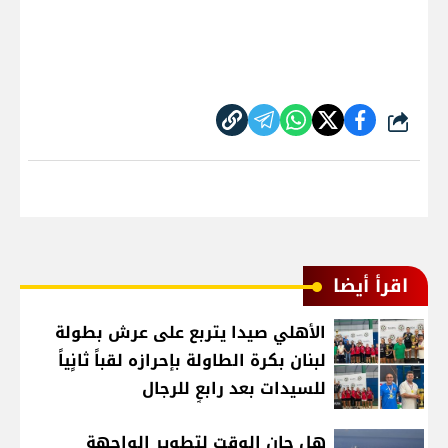
شارك
اقرأ أيضا
الأهلي صيدا يتربع على عرش بطولة
لبنان بكرة الطاولة بإحرازه لقباً ثانٍياً
للسيدات بعد رابعٍ للرجال
هل حان الوقت لتطوير الواجهة