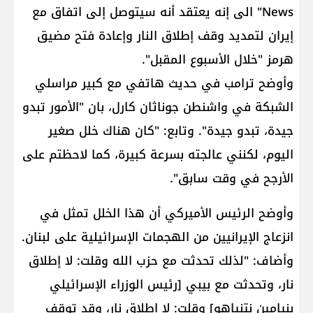
News​" الى إنه يعتقد أنه سيتوصل إلى اتفاق مع
إيران لتمديد وقف إطلاق النار وإعادة فتح مضيق
هرمز "خلال الأسبوع المقبل".
وأوضح ترامب في حديث هاتفي مع كبير مراسلي
الشبكة في واشنطن جوناثان كارل، بان "الأمور تبدو
جيدة، تبدو جيدة". وتابع: "كان هناك خلل صغير
اليوم، لكنني عالجته بسرعة كبيرة، كما لاحظتم على
الأرجح في وقت سابق".
وأوضح الرئيس الأميركي أن هذا الخلل تمثل في
انزعاج الإيرانيين من الهجمات الإسرائيلية على لبنان.
وأضاف: "لذلك تحدثت مع ​حزب الله​ وقلت: لا إطلاق
نار، وتحدثت مع بيبي [رئيس الوزراء الإسرائيلي ​
بنيامين نتنياهو​] وقلت: لا إطلاق نار، وقد توقف