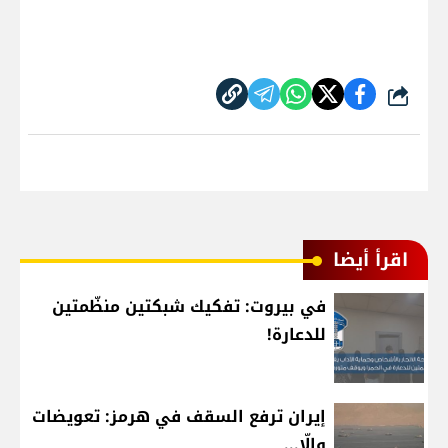
شارك
اقرأ أيضا
في بيروت: تفكيك شبكتين منظّمتين
للدعارة!
إيران ترفع السقف في هرمز: تعويضات
وإلّا...