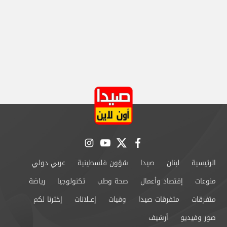
instagram
youtube
twitter
facebook
الرئيسية
لبنان
صيدا
شؤون فلسطينية
عربي دولي
منوعات
إقتصاد وأعمال
صحة وطب
تكنولوجيا
رياضة
متفرقات
متفرقات صيدا
وفيات
إعــلانات
إخترنا لكم
صور وفيديو
أرشيف