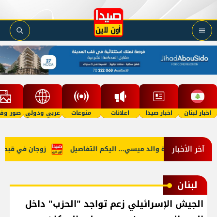
اخبار لبنان
اخبار صيدا
اعلانات
منوعات
عربي ودولي
صور وفي
آخر الأخبار
نين
وفاة والد ميسي... اليكم التفاصيل
زوجان في قبضة الأ
لبنان
الجيش الإسرائيلي زعم تواجد "الحزب" داخل