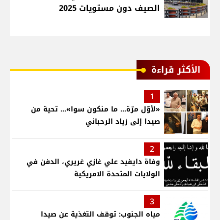
الصيف دون مستويات 2025
الأكثر قراءة
1
«لأوّل مرّة… ما منكون سوا»… تحية من
صيدا إلى زياد الرحباني
2
وفاة دايفيد علي غازي غريري، الدفن في
الولايات المتحدة الامريكية
3
مياه الجنوب: توقف التغذية عن صيدا