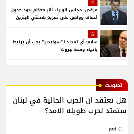
4
مرقص: مجلس الوزراء أقر معظم بنود جدول
أعماله ووافق على تفريغ شحنتي البنزين
5
سلام: أي تمديد لـ"سوليدير" يجب أن يرتبط
بإحياء وسط بيروت
ﺗﺼﻮﻳﺖ
هل تعتقد ان الحرب الحالية في لبنان
ستمتد لحرب طويلة الامد؟
نعم