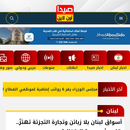
اخبار لبنان
اخبار صيدا
اعلانات
منوعات
عربي ودولي
صور وفي
آخر الأخبار
6 رواتب إضافية لموظفي القطاع العام وصرف الفروقات بأثر رجعي منذ آذار
لبنان
أسواق لبنان بلا زبائن وتجارة التجزئة تهتزّ..