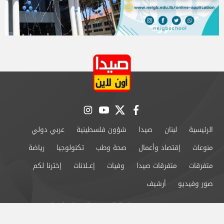
instagram
youtube
twitter
facebook
الرئيسية
لبنان
صيدا
شؤون فلسطينية
عربي دولي
منوعات
إقتصاد وأعمال
صحة وطب
تكنولوجيا
رياضة
متفرقات
متفرقات صيدا
وفيات
إعــلانات
إخترنا لكم
صور وفيديو
أرشيف
من نحن
سياسة الخصوصية
اتصل بنا
©2024 صيدا اون لاين All Rights Reserved.