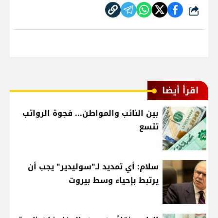
شارك
اقرأ أيضا
بين النائب والمواطن... فجوة الرواتب
تتسع
سلام: أي تمديد لـ"سوليدير" يجب أن
يرتبط بإحياء وسط بيروت