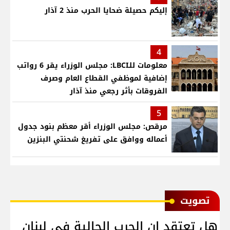
إليكم حصيلة ضحايا الحرب منذ 2 آذار
4
معلومات للـLBCI: مجلس الوزراء يقر 6 رواتب
إضافية لموظفي القطاع العام وصرف
الفروقات بأثر رجعي منذ آذار
5
مرقص: مجلس الوزراء أقر معظم بنود جدول
أعماله ووافق على تفريغ شحنتي البنزين
ﺗﺼﻮﻳﺖ
هل تعتقد ان الحرب الحالية في لبنان