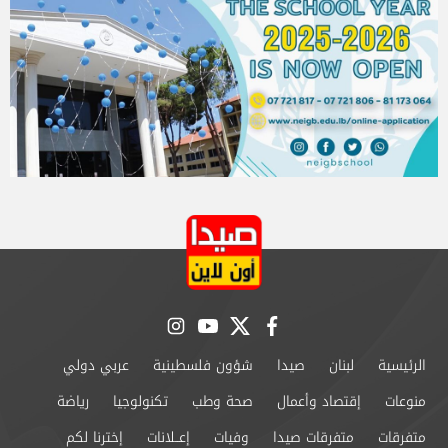
instagram
youtube
twitter
facebook
الرئيسية
لبنان
صيدا
شؤون فلسطينية
عربي دولي
منوعات
إقتصاد وأعمال
صحة وطب
تكنولوجيا
رياضة
متفرقات
متفرقات صيدا
وفيات
إعــلانات
إخترنا لكم