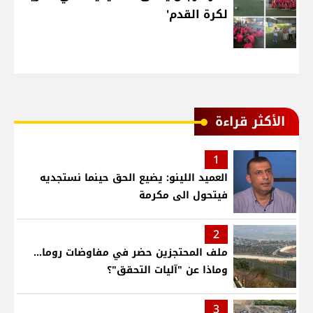
لكرة القدم'
الأكثر قراءة
1
العميد اللينو: يضيع الحق حينما نستجديه
فيتحول الى مكرمة
2
ملف المحتجزين حضر في مفاوضات روما...
وماذا عن "آليات التحقق"؟
3