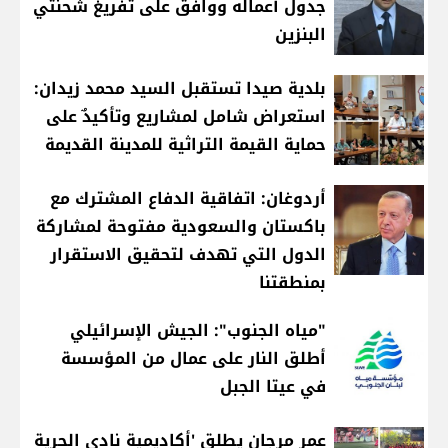
جدول أعماله ووافق على تفريغ شحنتي
البنزين
بلدية صيدا تستقبل السيد محمد زيدان:
استعراض شامل لمشاريع وتأكيدٌ على
حماية القيمة التراثية للمدينة القديمة
أردوغان: اتفاقية الدفاع المشترك مع
باكستان والسعودية مفتوحة لمشاركة
الدول التي تهدف لتحقيق الاستقرار
بمنطقتنا
"مياه الجنوب": الجيش الإسرائيلي
أطلق النار على عمال من المؤسسة
في عيتا الجبل
عمر مرجان يطلق 'أكاديمية نادي الحرية