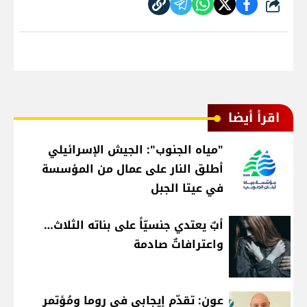
شارك
اقرأ أيضا
"مياه الجنوب": الجيش الإسرائيلي
أطلق النار على عمال من المؤسسة
في عيتا الجبل
أبٌ يعتدي جنسيّاً على بناته الثلاث…
واعترافاتٌ صادمة
عون: تقدّم إيجابي في روما ومُؤتمر