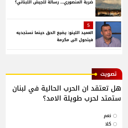
ضربة المنصوري... رسالة للجيش اللبناني؟
5
العميد اللينو: يضيع الحق حينما نستجديه
فيتحول الى مكرمة
ﺗﺼﻮﻳﺖ
هل تعتقد ان الحرب الحالية في لبنان
ستمتد لحرب طويلة الامد؟
نعم
كلا