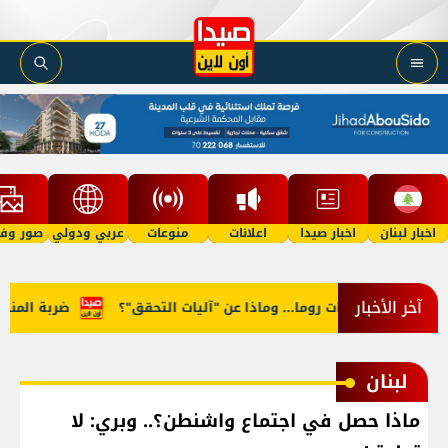
اخبار لبنان
اخبار صيدا
اعلانات
منوعات
عربي ودولي
صور وفي
آخر الأخبار
ر في مفاوضات روما... وماذا عن "آليات التحقق"؟
ضربة المنصوري.
لبنان
ماذا حصل في اجتماع واشنطن؟.. وبري: لا