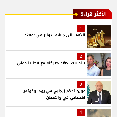
الأكثر قراءة
1
الذهب إلى 5 آلاف دولار في 2027؟
2
براد بيت يصعّد معركته مع أنجلينا جولي
3
عون: تقدّم إيجابي في روما ومُؤتمر
إقتصادي في واشنطن
4