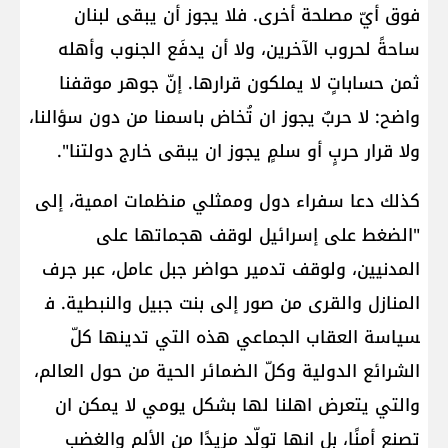
فوق أيّ مصلحة أخرى. فلا يجوز أن يبقى لبنان
ساحةً لحروب الآخرين، ولا أن يدفَع الجنوب وأهله
ثمن حساباتٍ لا يملكون قرارها. إنّ جوهر موقفنا
واضح: لا حربٌ يجوز ان تُخاض باسمنا من دون سؤالنا،
ولا قرار حربٍ أو سلمٍ يجوز ان يبقى خارج دولتنا".
كذلك دعا سفراء دول وممثلي منظمات اممية، إلى
"الضغط على إسرائيل لوقف هجماتها على
المدنيين، ولوقف تدمير حواضر ​جبل عامل​، عبر جرف
المنازل والقرى من ​صور​ إلى ​بنت جبيل​ و​النبطية​. ف​
سياسة​ العقاب الجماعي هذه التي تدينها كلّ
الشرائع الدولية وكلّ الضمائر الحية من حول العالم،
والتي يتعرض اهلنا لها بشكل يومي لا يمكن ان
تصنع أمنًا، بل انها تولّد مزيدًا من الألم والغضب