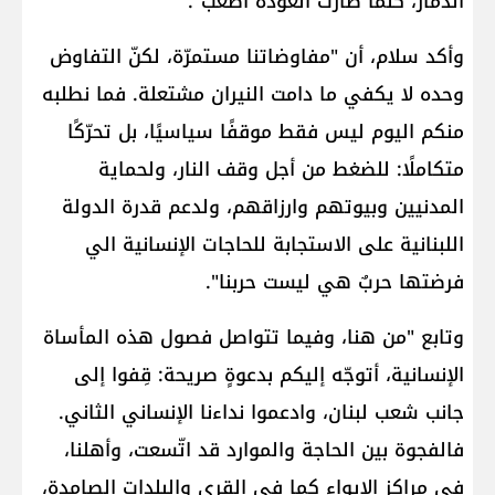
الدمار، كلما صارت العودة أصعب".
وأكد سلام، أن "مفاوضاتنا مستمرّة، لكنّ التفاوض
وحده لا يكفي ما دامت النيران مشتعلة. فما نطلبه
منكم اليوم ليس فقط موقفًا سياسيًا، بل تحرّكًا
متكاملًا: للضغط من أجل وقف النار، ولحماية
المدنيين وبيوتهم وارزاقهم، ولدعم قدرة الدولة
اللبنانية على الاستجابة للحاجات الإنسانية الي
فرضتها حربٌ هي ليست حربنا".
وتابع "من هنا، وفيما تتواصل فصول هذه المأساة
الإنسانية، أتوجّه إليكم بدعوةٍ صريحة: قِفوا إلى
جانب شعب لبنان، وادعموا نداءنا الإنساني الثاني.
فالفجوة بين الحاجة والموارد قد اتّسعت، وأهلنا،
في مراكز الإيواء كما في القرى والبلدات الصامدة،