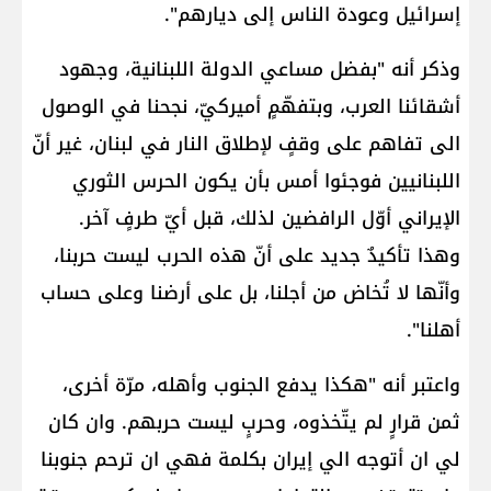
إسرائيل​ وعودة الناس إلى ديارهم".
وذكر أنه "بفضل مساعي الدولة اللبنانية، وجهود
أشقائنا العرب، وبتفهّمٍ أميركيّ، نجحنا في الوصول
الى تفاهم على وقفٍ لإطلاق النار في لبنان، غير أنّ
اللبنانيين فوجئوا أمس بأن يكون ​الحرس الثوري
الإيراني​ أوّل الرافضين لذلك، قبل أيّ طرفٍ آخر.
وهذا تأكيدٌ جديد على أنّ هذه الحرب ليست حربنا،
وأنّها لا تُخاض من أجلنا، بل على أرضنا وعلى حساب
أهلنا".
واعتبر أنه "هكذا يدفع الجنوب وأهله، مرّة أخرى،
ثمن قرارٍ لم يتّخذوه، وحربٍ ليست حربهم. وان كان
لي ان أتوجه الي إيران بكلمة فهي ان ترحم جنوبنا