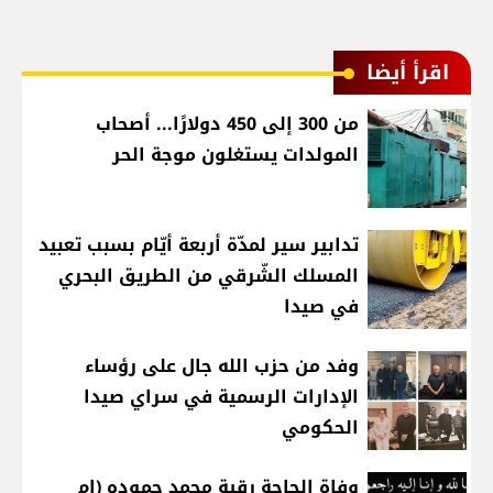
اقرأ أيضا
من 300 إلى 450 دولارًا... أصحاب
المولدات يستغلون موجة الحر
تدابير سير لمدّة أربعة أيّام بسبب تعبيد
المسلك الشّرقي من الطريق البحري
في صيدا
وفد من حزب الله جال على رؤساء
الإدارات الرسمية في سراي صيدا
الحكومي
وفاة الحاجة رقية محمد حموده (ام