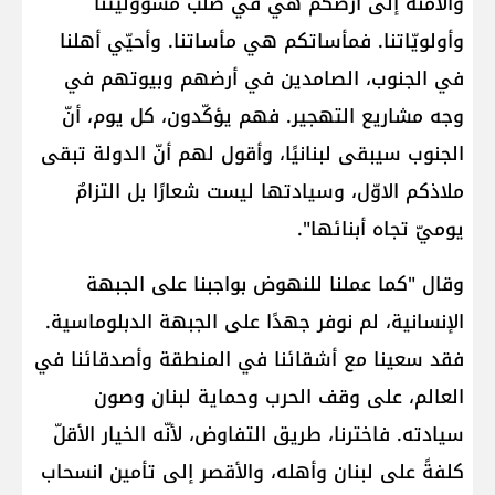
والآمنة إلى أرضكم هي في صلب مسؤوليتنا
وأولويّاتنا. فمأساتكم هي مأساتنا. وأحيّي أهلنا
في الجنوب، الصامدين في أرضهم وبيوتهم في
وجه مشاريع التهجير. فهم يؤكّدون، كل يوم، أنّ
الجنوب سيبقى لبنانيًا، وأقول لهم أنّ الدولة تبقى
ملاذكم الاوّل، وسيادتها ليست شعارًا بل التزامٌ
يوميّ تجاه أبنائها".
وقال "كما عملنا للنهوض بواجبنا على الجبهة
الإنسانية، لم نوفر جهدًا على الجبهة الدبلوماسية.
فقد سعينا مع أشقائنا في المنطقة وأصدقائنا في
العالم، على وقف الحرب وحماية لبنان وصون
سيادته. فاخترنا، طريق التفاوض، لأنّه الخيار الأقلّ
كلفةً على لبنان وأهله، والأقصر إلى تأمين انسحاب ​