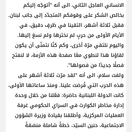
الانساني العاجل الثاني، الى أنه "أتوجّه إليكم
بخالص الشكر على وقوفكم المتجدّد إلى جانب ​لبنان​.
فقبل ثلاثة أشهر، التقينا في ظرفٍ دقيق، في
الأيام الأولى من حربٍ لم نخترها ولم نسعَ إليها.
واليوم نلتقي مرّة أخرى، وكم كنّا نتمنّى أن يكون
لقاؤنا هذا لنطوي معًا صفحة هذه الأزمة، لا لنفتح
فصلًا جديدًا من فصولها".
ولفت سلام، الى أنه "لقد مرّت ثلاثة أشهر على
هذه الحرب التي فُرضت علينا. ومنذ ساعاتها الأولى،
كانت الدولة اللبنانية حاضرة: فعّلنا من خلال وحدة
إدارة مخاطر الكوارث في السراي الحكومي غرفة
العمليات المركزية، وأطلقنا بقيادة وزيرة الشؤون
الاجتماعية، حنين السيّد، خطةً شاملة منسّقةً