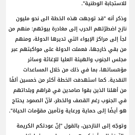
للاستجابة الوطنية".
وذكر أنه "قد توجهت هذه الخطة الى نحو مليون
نازح اضطرّتهم الحرب إلى مغادرة بيوتهم: منهم من
لجأ إلى مراكز الإيواء التي تديرها الدولة، ومنهم
من بقي خارجها، فعملت الدولة على مواكبتهم عبر
مجلس الجنوب والهيئة العليا للإغاثة وسائر
مؤسّساتها، بما في ذلك من خلال المساعدات
النقدية. كما استهدفت الخطة أكثر من خمسين ألفًا
من أهلنا الذين بقوا صامدين في قراهم وبلداتهم
في الجنوب رغم القصف والخطر، لأنّ الصمود يحتاج
هو أيضًا إلى حماية ورعاية وتأمين مقوّمات الحياة".
وتوجّه إلى النازحين، بالقول "إنّ عودتكم الكريمة