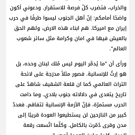
والخراب، فتضرب كلّ فرصة للاستقرار. ودعوني أكون
واضحًا أمامكم: إنّ أهل الجنوب ليسوا طرفًا في حرب
إيران مع اميركا. هم ابناء هذه الارض، ولهم الحق
بالعيش فيها في امان وكرامة مثل سائر شعوب
العالم".
ورأى أن "ما يُدمَّر اليوم ليس مُلك لبنان وحده، بل
هو إرثٌ للإنسانية. فصور مثلاً مدرَجة على لائحة
التراث العالمي كما ان قلعة الشقيف شاهدٌ على
تاريخ يتعدى في دلالاته جنوب بلادي. وما دامت
الحرب مستمرّة، فإنّ الأزمة الإنسانية تتفاقم. فعددٌ
كبير من النازحين لن يستطيعوا العودة قريبًا إلى
مدن وقرى دُمّرت بالكامل. وكلّما اتّسعت رقعة