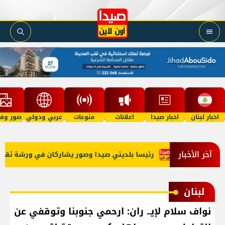
اخبار لبنان
اخبار صيدا
اعلانات
منوعات
عربي ودولي
صور وفي
آخر الأخبار
ى التوالي
رئيسا بلديتي صيدا وصور يشاركان في ورشة تقنية حول 
لبنان
نواف سلام لإيـ. ران: ارحمي جنوبنا وتوقفي عن