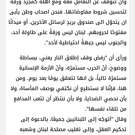
وان تتوقف عن التعامل معه ومع اهله كمجرد ورقة
لتحسين شروط مفاوضاتها. فنحن اصحاب وطن يأبى
ان يتحوّل الى صندوق بريدٍ لرسائل الآخرين، أو ميدانًا
مفتوحًا لحروبهم. لبنان ليس ورقةً على طاولة أحد،
والجنوب ليس جبهةً احتياطية لأحد".
ورأى أن "رفض وقف إطلاق النار يعني، ببساطة
ووضوح، أنّ الحرب مستمرّة، وأنّ الأزمة الإنسانية
مستمرّة تالياً، بل انها تتعمّق يومًا بعد يوم. ومن
هنا، فإنّنا لا نستطيع أن نكتفي بوصف المأساة، ولا
بأن نحصي الضحايا، ولا بأن ننتظر أن تتعب المدافع
من تلقاء نفسها".
وقال "أتوجّه إلى اللبنانيين جميعًا، بالدعوة إلى
تحكيم العقل، وإلى تغليب مصلحة لبنان وشعبه