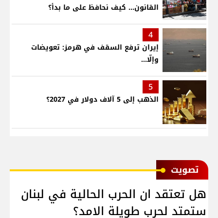
القانون... كيف نحافظ على ما بدأ؟
4
إيران ترفع السقف في هرمز: تعويضات
وإلّا...
5
الذهب إلى 5 آلاف دولار في 2027؟
ﺗﺼﻮﻳﺖ
هل تعتقد ان الحرب الحالية في لبنان
ستمتد لحرب طويلة الامد؟