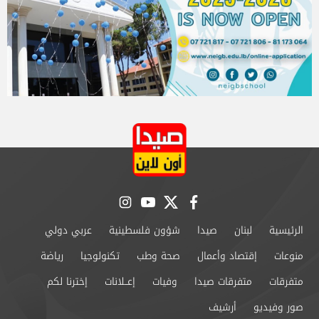
instagram
youtube
twitter
facebook
الرئيسية
لبنان
صيدا
شؤون فلسطينية
عربي دولي
منوعات
إقتصاد وأعمال
صحة وطب
تكنولوجيا
رياضة
متفرقات
متفرقات صيدا
وفيات
إعــلانات
إخترنا لكم
صور وفيديو
أرشيف