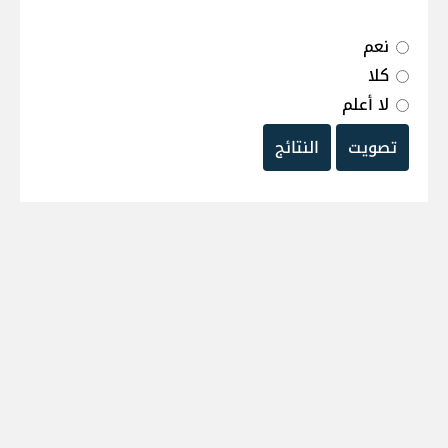
نعم
كلا
لا أعلم
تصويت
النتائج