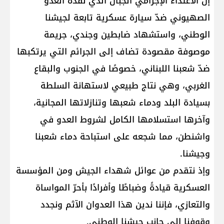
إن الاعتداء الإجرامي الجبان الذي نفذه العدو
الصهيوني ضدّ سيارة عسكرية تابعة لجيشنا
الوطني، واستشهاد ضابطين وجندي، جريمة
موصوفة مقصودة تضاف إلى الجرائم التي يرتكبها
ضدّ شعبنا اللبناني، خصوصًا في الجنوب والبقاع
الغربي، وهي نتاج طبيعي لاستهانة السلطة
بسيادة البلد ودماء شعبها وتنازلاتها المجانية،
وآخرها استسلامها الكامل لشروط العدو في
واشنطن، مما شجعه على استباحة دماء شعبنا
وجيشنا.
وإذ نتقدم من عوائل شهداء الجيش ومن المؤسسة
العسكرية قيادةً وضباطًا وأفرادًا بأحرّ المواساة
والتعازي، فإننا ندين هذا العدوان الآثم ونجدد
وقوفنا إلى جانب جيشنا الوطني.