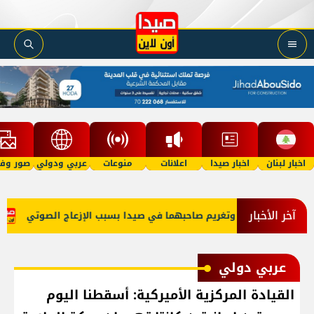
اخبار لبنان
اخبار صيدا
اعلانات
منوعات
عربي ودولي
صور وفي
آخر الأخبار
كبتي 'توكتوك' وتغريم صاحبهما في صيدا بسبب الإزعاج الصوتي
عب
عربي دولي
القيادة المركزية الأميركية: أسقطنا اليوم