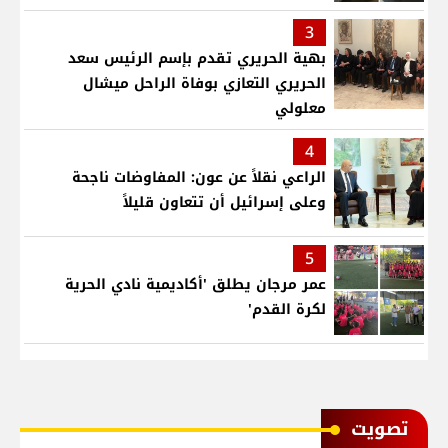
3
بهية الحريري تقدم بإسم الرئيس سعد
الحريري التعازي بوفاة الراحل ميشال
معلولي
4
الراعي نقلاً عن عون: المفاوضات ناجحة
وعلى إسرائيل أن تتعاون قليلاً
5
عمر مرجان يطلق 'أكاديمية نادي الحرية
لكرة القدم'
ﺗﺼﻮﻳﺖ