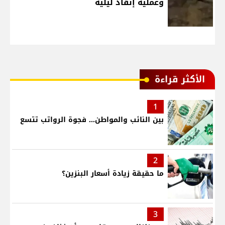
وعملية إنقاذ ليلية
الأكثر قراءة
1
بين النائب والمواطن... فجوة الرواتب تتسع
2
ما حقيقة زيادة أسعار البنزين؟
3