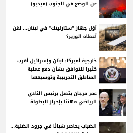
عن الوضع في الجنوب (فيديو)
أوّل جهاز "ستارلينك" في لبنان... لمَن
أعطاه الوزير؟
خارجية أميركا: لبنان وإسرائيل أقرب
كثيرا للتوافق بشأن دفع عملية
المناطق التجريبية وتوسيعها
عمر مرجان يتصل برئيس النادي
الرياضي مهنئا بإحراز البطولة
الضباب يحاصر شبانًا في جرود الضنية...