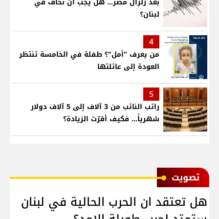
بعد زلزال مصر... هل يجب أن نخاف في
لبنان؟
4
من يعرف "أمل"؟ طفلة في الخامسة تنتظر
العودة إلى عائلتها
5
راتب النائب من 3 آلاف إلى 5 آلاف دولار
شهرياً... فكيف أقرّت الزيادة؟
ﺗﺼﻮﻳﺖ
هل تعتقد ان الحرب الحالية في لبنان