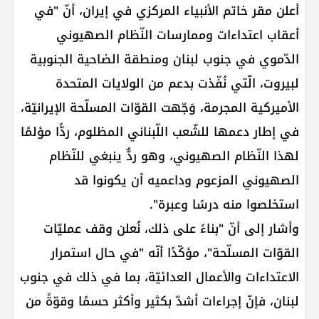
أعلن ​مقر خاتم الأنبياء​ المركزي في ​إيران​، أنّ "في
أعقاب اعتداءات وممارسات النّظام الصهيوني
الدّموي في ​جنوب لبنان​ ومنطقة الضاحية الجنوبية
لبيروت، الّتي نُفّذت بدعم من ​الولايات المتحدة
الأميركية​ المجرمة، وَجّهت القوّات المسلّحة الإيرانيّة،
في إطار دعمها للشّعب اللّبناني المظلوم، ردًّا مؤلمًا
لهذا النّظام الصهيوني، وهو ردٌّ ينبغي للنّظام
الصهيوني المزعوم وداعميه أن يكونوا قد
استخلصوا منه درسًا وعبرة".
وأشار إلى أنّ "بناءً على ذلك، نُعلن وقف عمليّات
القوّات المسلّحة"، مؤكّدًا أنّه "في حال استمرار
الاعتداءات والأعمال العدائيّة، بما في ذلك في جنوب
لبنان، فإنّ إجراءات أشدّ بكثير وأكثر حسمًا وقوّةً من