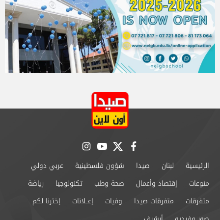
instagram
youtube
twitter
facebook
الرئيسية
لبنان
صيدا
شؤون فلسطينية
عربي دولي
منوعات
إقتصاد وأعمال
صحة وطب
تكنولوجيا
رياضة
متفرقات
متفرقات صيدا
وفيات
إعــلانات
إخترنا لكم
صور وفيديو
أرشيف