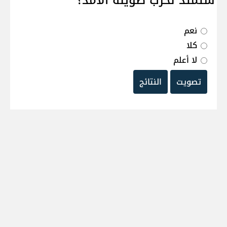
ستمتد لحرب طويلة الامد؟
نعم
كلا
لا أعلم
تصويت
النتائج