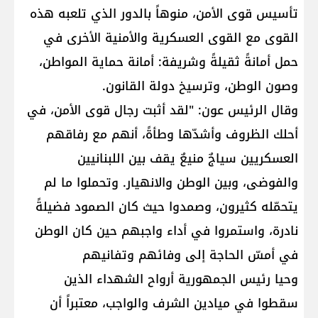
تأسيس قوى الأمن، منوهاً بالدور الذي تلعبه هذه
القوى مع القوى العسكرية والأمنية الأخرى في
حمل أمانةً ثقيلةً وشريفة: أمانة حماية المواطن،
وصون الوطن، وترسيخ دولة القانون.
وقال الرئيس عون: "لقد أثبت رجال قوى الأمن، في
أحلك الظروف وأشدّها وطأةً، أنهم مع رفاقهم
العسكريين سياجٌ منيعٌ يقف بين اللبنانيين
والفوضى، وبين الوطن والانهيار. وتحملوا ما لم
يتحمّله كثيرون، وصمدوا حيث كان الصمود فضيلةً
نادرة، واستمروا في أداء واجبهم حين كان الوطن
في أمسّ الحاجة إلى وفائهم وتفانيهم
وحيا رئيس الجمهورية أرواح الشهداء الذين
سقطوا في ميادين الشرف والواجب، معتبراً أن