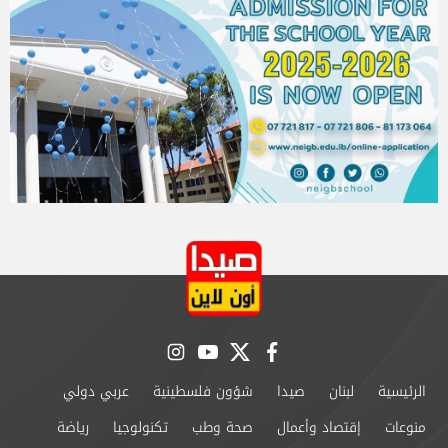
instagram
youtube
twitter
facebook
الرئيسية
لبنان
صيدا
شؤون فلسطينية
عربي دولي
منوعات
إقتصاد وأعمال
صحة وطب
تكنولوجيا
رياضة