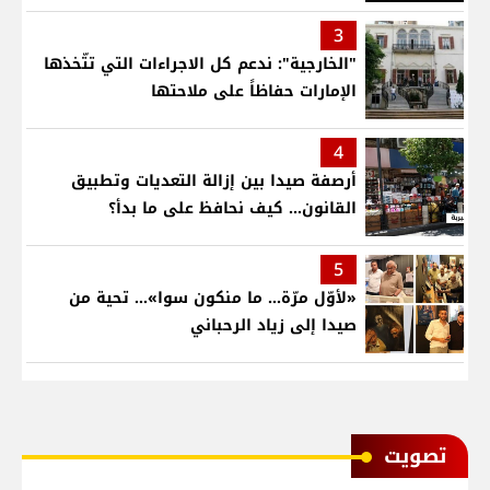
3
"الخارجية": ندعم كل الاجراءات التي تتّخذها
الإمارات حفاظاً على ملاحتها
4
أرصفة صيدا بين إزالة التعديات وتطبيق
القانون... كيف نحافظ على ما بدأ؟
5
«لأوّل مرّة… ما منكون سوا»… تحية من
صيدا إلى زياد الرحباني
ﺗﺼﻮﻳﺖ