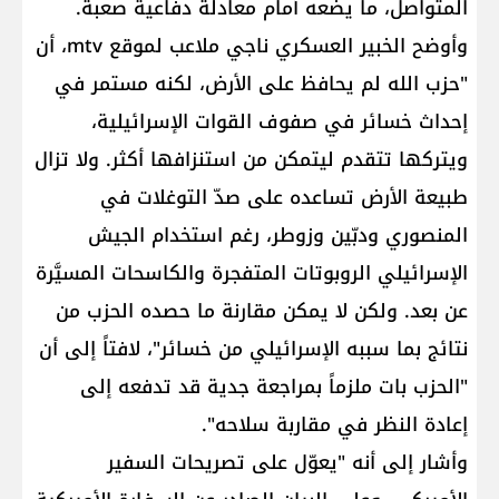
المتواصل، ما يضعه أمام معادلة دفاعية صعبة.
وأوضح الخبير العسكري ناجي ملاعب لموقع mtv، أن
"حزب الله لم يحافظ على الأرض، لكنه مستمر في
إحداث خسائر في صفوف القوات الإسرائيلية،
ويتركها تتقدم ليتمكن من استنزافها أكثر. ولا تزال
طبيعة الأرض تساعده على صدّ التوغلات في
المنصوري ودبّين وزوطر، رغم استخدام الجيش
الإسرائيلي الروبوتات المتفجرة والكاسحات المسيَّرة
عن بعد. ولكن لا يمكن مقارنة ما حصده الحزب من
نتائج بما سببه الإسرائيلي من خسائر"، لافتاً إلى أن
"الحزب بات ملزماً بمراجعة جدية قد تدفعه إلى
إعادة النظر في مقاربة سلاحه".
وأشار إلى أنه "يعوّل على تصريحات السفير