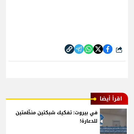
شارك
اقرأ أيضا
في بيروت: تفكيك شبكتين منظّمتين
للدعارة!