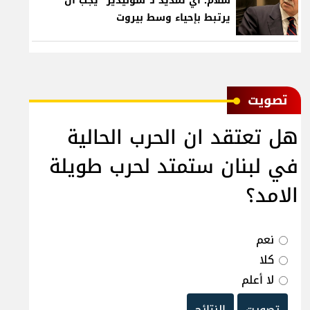
سلام: أي تمديد لـ"سوليدير" يجب أن
يرتبط بإحياء وسط بيروت
ﺗﺼﻮﻳﺖ
هل تعتقد ان الحرب الحالية
في لبنان ستمتد لحرب طويلة
الامد؟
نعم
كلا
لا أعلم
تصويت
النتائج