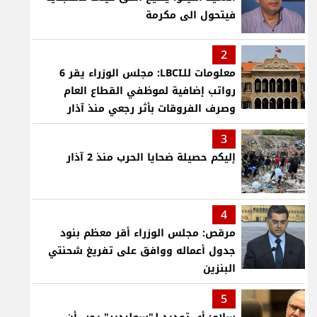
فيتحول الى مكرمة
2
معلومات للـLBCI: مجلس الوزراء يقر 6
رواتب إضافية لموظفي القطاع العام
وصرف الفروقات بأثر رجعي منذ آذار
3
إليكم حصيلة ضحايا الحرب منذ 2 آذار
4
مرقص: مجلس الوزراء أقر معظم بنود
جدول أعماله ووافق على تفريغ شحنتي
البنزين
5