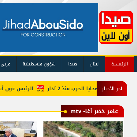
الرئيسية
لبنان
صيدا
شؤون فلسطينية
عربي 
إليكم حصيلة ضحايا الحرب منذ 2 آذار
الرئيس عون أعاد أ
آخر الأخبار
عامر خضر ٱغا- mtv