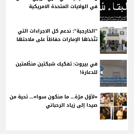
في الولايات المتحدة الامريكية
"الخارجية": ندعم كل الاجراءات التي
تتّخذها الإمارات حفاظاً على ملاحتها
في بيروت: تفكيك شبكتين منظّمتين
للدعارة!
«لأوّل مرّة… ما منكون سوا»… تحية من
صيدا إلى زياد الرحباني