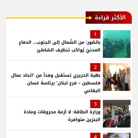
الأكثر قراءة
1
بالصّور: من الشّمال إلى الجنوب... الدفاع
المدنيّ يُواكب تنظيف الشاطئ
2
بهية الحريري تستقبل وفداً من 'اتحاد عمال
فلسطين – فرع لبنان' برئاسة غسان
البقاعي
3
وزارة الطاقة: لا أزمة محروقات ومادة
البنزين متوافرة
4