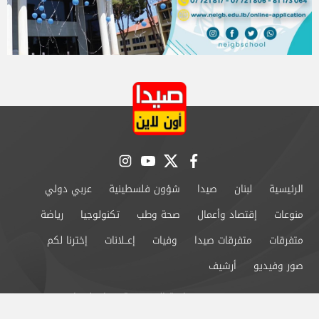
instagram
youtube
twitter
facebook
الرئيسية
لبنان
صيدا
شؤون فلسطينية
عربي دولي
منوعات
إقتصاد وأعمال
صحة وطب
تكنولوجيا
رياضة
متفرقات
متفرقات صيدا
وفيات
إعــلانات
إخترنا لكم
صور وفيديو
أرشيف
من نحن
سياسة الخصوصية
اتصل بنا