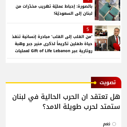
بالصورة: إحباط عمليّة تهريب مخدّرات من
لبنان إلى السعوديّة!
5
'من القلب إلى القلب' مبادرة إنسانية تنقذ
حياة طفلين تكريماً لذكرى منير جبر وهبة
روتارية عبر Gift of Life Lebanon لعمليات
قلب لأطفال في مستشفى حمود الجامعي
ﺗﺼﻮﻳﺖ
هل تعتقد ان الحرب الحالية في لبنان
ستمتد لحرب طويلة الامد؟
نعم