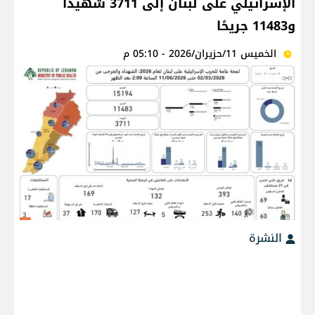
الإسرائيلي على لبنان إلى 3711 شهيدًا
و11483 جريحًا
الخميس 11/حزيران/2026 - 05:10 م
النشرة