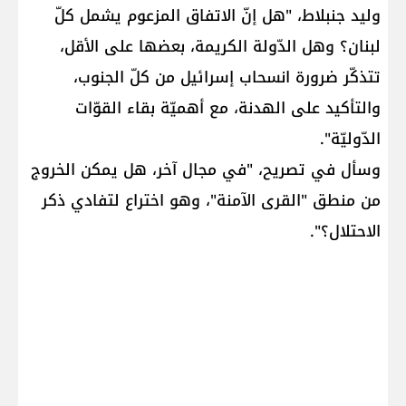
​وليد جنبلاط​، "هل إنّ الاتفاق المزعوم يشمل كلّ ​
لبنان​؟ وهل الدّولة الكريمة، بعضها على الأقل،
تتذكّر ضرورة انسحاب إسرائيل من كلّ الجنوب،
والتأكيد على الهدنة، مع أهميّة بقاء القوّات
الدّوليّة".
وسأل في تصريح، "في مجال آخر، هل يمكن الخروج
من منطق "القرى الآمنة"، وهو اختراع لتفادي ذكر
الاحتلال؟".