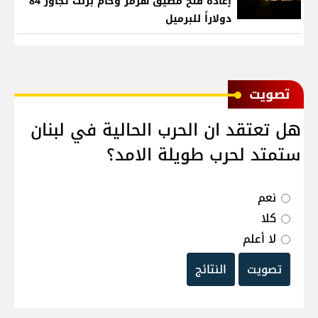
إعادة فتح مضيق هرمز وخام برنت تجاوز 84
دولاراً للبرميل
ﺗﺼﻮﻳﺖ
هل تعتقد ان الحرب الحالية في لبنان
ستمتد لحرب طويلة الامد؟
نعم
كلا
لا أعلم
تصويت
النتائج