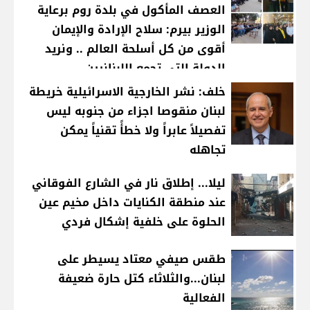
العصف المأكول في بلدة روم برعاية
الوزير بيرم: سلاح الإرادة والإيمان
أقوى من كل أسلحة العالم .. ونريد
الدولة التي تجمع اللبنانيين
خلف: نشر الخارجية الاسرائيلية خريطة
لبنان منقوصا اجزاء من جنوبه ليس
تفصيلاً عابراً ولا خطأً تقنياً يمكن
تجاهله
ليلا... إطلاق نار في الشارع الفوقاني
عند منطقة الكنايات داخل مخيم عين
الحلوة على خلفية إشكال فردي
طقس صيفي معتاد يسيطر على
لبنان...والثلاثاء كتل حارة ضعيفة
الفعالية