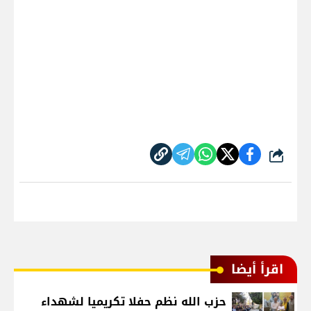
شارك
اقرأ أيضا
حزب الله نظم حفلا تكريميا لشهداء