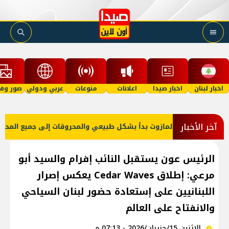
اخبار لبنان
اخبار صيدا
اعلانات
منوعات
عربي ودولي
صور وفي
آخر الأخبار
سليم البنزين والمازوت بدأ بشكل طبيعي والمحروقات إلى جميع المحطات
الرئيس عون يستقبل النائب إفرام والسيد أبو
مرعي: إطلاق Cedar Waves يعكس إصرار
اللبنانيين على إستعادة حضور لبنان السياحي
والانفتاح على العالم
الإثنين 15/حزيران/2026 - 07:13 م