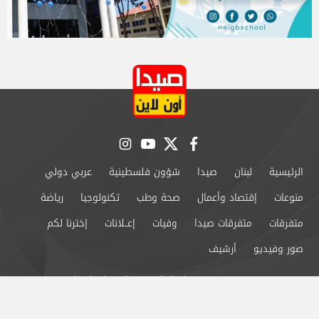
instagram
youtube
twitter
facebook
الرئيسية
لبنان
صيدا
شؤون فلسطينية
عربي دولي
منوعات
إقتصاد وأعمال
صحة وطب
تكنولوجيا
رياضة
متفرقات
متفرقات صيدا
وفيات
إعــلانات
إخترنا لكم
صور وفيديو
أرشيف
من نحن
سياسة الخصوصية
اتصل بنا
©2024 صيدا اون لاين All Rights Reserved.