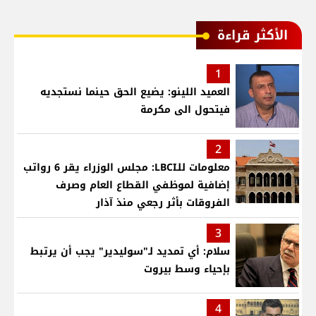
الأكثر قراءة
1
العميد اللينو: يضيع الحق حينما نستجديه
فيتحول الى مكرمة
2
معلومات للـLBCI: مجلس الوزراء يقر 6 رواتب
إضافية لموظفي القطاع العام وصرف
الفروقات بأثر رجعي منذ آذار
3
سلام: أي تمديد لـ"سوليدير" يجب أن يرتبط
بإحياء وسط بيروت
4