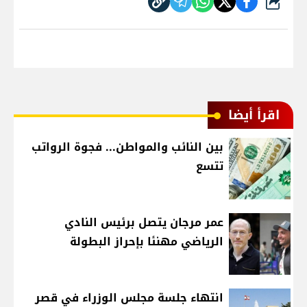
شارك
اقرأ أيضا
بين النائب والمواطن... فجوة الرواتب
تتسع
عمر مرجان يتصل برئيس النادي
الرياضي مهنئا بإحراز البطولة
انتهاء جلسة مجلس الوزراء في قصر