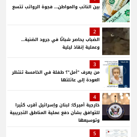
بين النائب والمواطن... فجوة الرواتب تتسع
2
الضباب يحاصر شبانًا في جرود الضنية...
وعملية إنقاذ ليلية
3
من يعرف "أمل"؟ طفلة في الخامسة تنتظر
العودة إلى عائلتها
4
خارجية أميركا: لبنان وإسرائيل أقرب كثيرا
للتوافق بشأن دفع عملية المناطق التجريبية
وتوسيعها
5