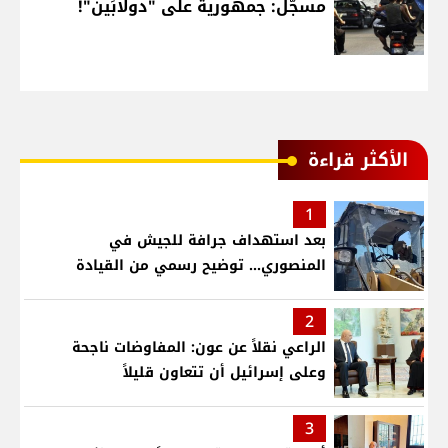
مسجّل: جمهورية على "دولابَين"!
الأكثر قراءة
1
بعد استهداف جرافة للجيش في
المنصوري... توضيح رسمي من القيادة
2
الراعي نقلاً عن عون: المفاوضات ناجحة
وعلى إسرائيل أن تتعاون قليلاً
3