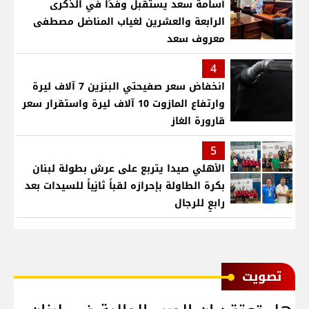
أسامة سعد يستقبل وفدًا في الذكرى
الرابعة والعشرين لغياب المناضل مصطفى
معروف سعد
4
انخفاض سعر صفيحتي البنزين 7 آلاف ليرة
وارتفاع المازوت 10 آلاف ليرة واستقرار سعر
قارورة الغاز
5
الأهلي صيدا يتربع على عرش بطولة لبنان
بكرة الطاولة بإحرازه لقباً ثانٍياً للسيدات بعد
رابعٍ للرجال
ﺗﺼﻮﻳﺖ