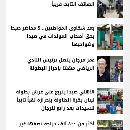
الهاتف الثابت قريباً
بعد شكاوى المواطنين.. 5 محاضر ضبط
بحق أصحاب المولدات في صيدا
وضواحيها
عمر مرجان يتصل برئيس النادي
الرياضي مهنئا بإحراز البطولة
الأهلي صيدا يتربع على عرش بطولة
لبنان بكرة الطاولة بإحرازه لقباً ثانٍياً
للسيدات بعد رابعٍ للرجال
أكثر من ٨٠٠ ألف دراجة نصفها غير