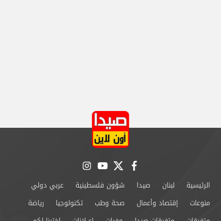
instagram
youtube
twitter
facebook
الرئيسية
لبنان
صيدا
شؤون فلسطينية
عربي دولي
منوعات
إقتصاد وأعمال
صحة وطب
تكنولوجيا
رياضة
متفرقات
متفرقات صيدا
وفيات
إعــلانات
إخترنا لكم