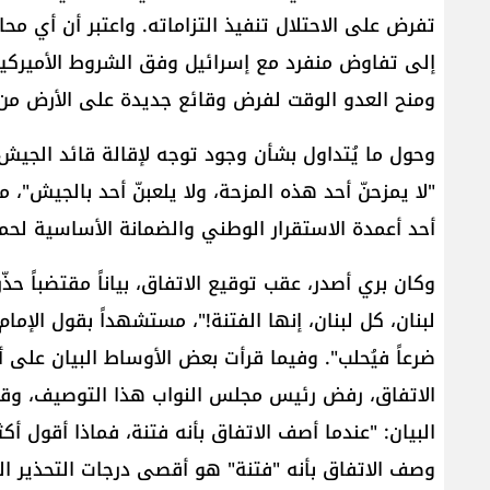
تفرض على الاحتلال تنفيذ التزاماته. واعتبر أن أي مح
إلى تفاوض منفرد مع إسرائيل وفق الشروط الأميركية و
ومنح العدو الوقت لفرض وقائع جديدة على الأرض من 
وحول ما يُتداول بشأن وجود توجه لإقالة قائد الجيش ​ا
"لا يمزحنّ أحد هذه المزحة، ولا يلعبنّ أحد بالجيش
أحد أعمدة الاستقرار الوطني والضمانة الأساسية لحما
وكان بري أصدر، عقب توقيع الاتفاق، بياناً مقتضباً حذّر 
لبنان، كل لبنان، إنها الفتنة!"، مستشهداً بقول الإمام
ضرعاً فيُحلب". وفيما قرأت بعض الأوساط البيان على أ
الاتفاق، رفض رئيس مجلس النواب هذا التوصيف، وقال 
البيان: "عندما أصف الاتفاق بأنه فتنة، فماذا أقول أ
وصف الاتفاق بأنه "فتنة" هو أقصى درجات التحذير 