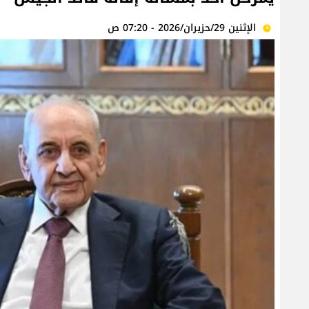
الإثنين 29/حزيران/2026 - 07:20 ص