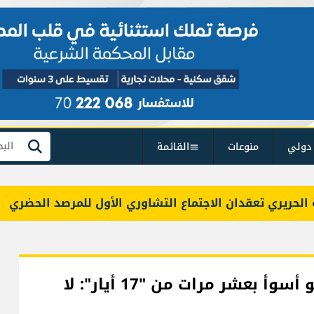
دولي
منوعات
القائمة
بحث
ي تعقدان الاجتماع التشاوري الأول للمرصد الحضري
ب
بري أكد أن اتفاق الإطار "لن ينفّذ" وهو أسوأ بعشر مرات من "17 أيار": لا