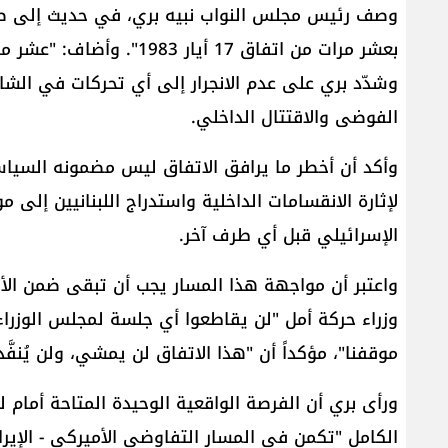
وصف رئيس مجلس النواب ​نبيه بري​، في حديث إلى صحيف
بعشر مرات من اتفاق 17 أيار 1983". وأضاف: "عشر مرات 17 أيار ولا هيدا الاتفاق".
وشدّد بري على عدم الانجرار إلى أي تحركات في الشار
الفوضى والاقتتال الداخلي.
وأكد أن أخطر ما يرافق الاتفاق ليس مضمونه السيا
لإثارة الانقسامات الداخلية واستدراج ال​لبنان​يين إلى
الإسرائيلي​ قبل أي طرف آخر.
واعتبر أن مواجهة هذا المسار يجب أن تبقى ضمن الأط
وزراء ​حركة أمل​ "لن يقاطعوا أي جلسة لمجلس الوزراء
موقفنا"، مؤكداً أن "هذا الاتفاق لن يمشي، ولن يُنفَّذ
ورأى بري أن الفرصة الواقعية الوحيدة المتاحة أمام لب
الكامل "تكمن في ​المسار التفاوضي الأميركي​ - ​الإيراني