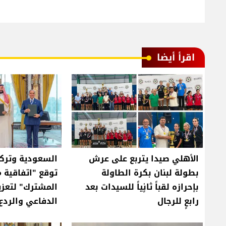
اقرأ أيضا
الأهلي صيدا يتربع على عرش
السعودية وتركي
بطولة لبنان بكرة الطاولة
توقع "اتفاقية م
بإحرازه لقباً ثانٍياً للسيدات بعد
المشترك" لتعزيز
رابعٍ للرجال
الدفاعي والردع