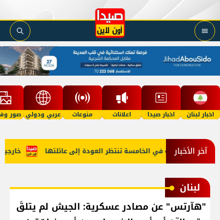
اخبار لبنان
اخبار صيدا
اعلانات
منوعات
عربي ودولي
صور وفي
آخر الأخبار
 "أمل"؟ طفلة في الخامسة تنتظر العودة إلى عائلتها
خارجية أمي
لبنان
"هآرتس" عن مصادر عسكرية: الجيش لم يتلقَ