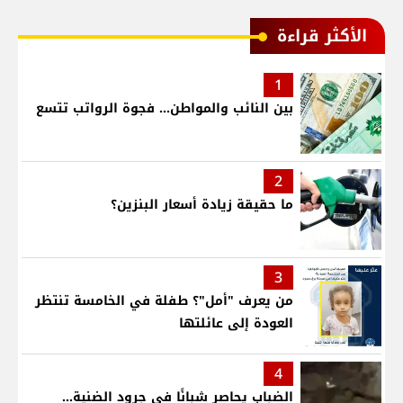
الأكثر قراءة
1
بين النائب والمواطن... فجوة الرواتب تتسع
2
ما حقيقة زيادة أسعار البنزين؟
3
من يعرف "أمل"؟ طفلة في الخامسة تنتظر
العودة إلى عائلتها
4
الضباب يحاصر شبانًا في جرود الضنية...