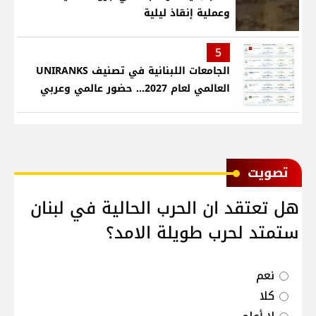
وعملية إنقاذ ليلية
5
الجامعات اللبنانية في تصنيف UNIRANKS
العالمي لعام 2027... حضور عالمي وعربي
ﺗﺼﻮﻳﺖ
هل تعتقد ان الحرب الحالية في لبنان
ستمتد لحرب طويلة الامد؟
نعم
كلا