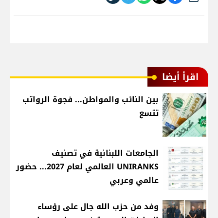
اقرأ أيضا
بين النائب والمواطن... فجوة الرواتب
تتسع
الجامعات اللبنانية في تصنيف
UNIRANKS العالمي لعام 2027... حضور
عالمي وعربي
وفد من حزب الله جال على رؤساء