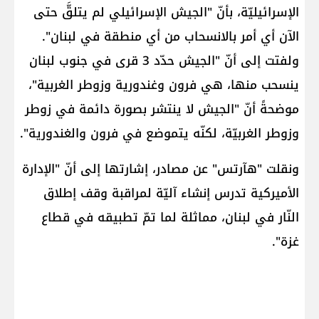
الإسرائيليّة، بأنّ "​الجيش الإسرائيلي​ لم يتلقَّ حتى
الآن أي أمر بالانسحاب من أي منطقة في ​لبنان​".
ولفتت إلى أنّ "الجيش حدّد 3 قرى في ​جنوب لبنان​
ينسحب منها، هي فرون وغندورية وزوطر الغربية"،
موضحةً أنّ "الجيش لا ينتشر بصورة دائمة في زوطر
وزوطر الغربيّة، لكنّه يتموضع في فرون والغندورية".
ونقلت "هآرتس" عن مصادر، إشارتها إلى أنّ "الإدارة
الأميركية تدرس إنشاء آليّة لمراقبة وقف إطلاق
النّار في لبنان، مماثلة لما تمّ تطبيقه في قطاع
غزة".