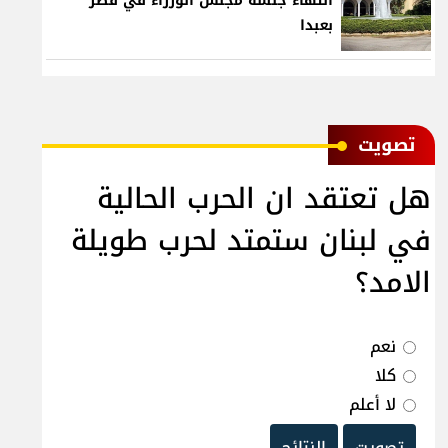
انتهاء جلسة مجلس الوزراء في قصر
بعبدا
ﺗﺼﻮﻳﺖ
هل تعتقد ان الحرب الحالية
في لبنان ستمتد لحرب طويلة
الامد؟
نعم
كلا
لا أعلم
تصويت
النتائج