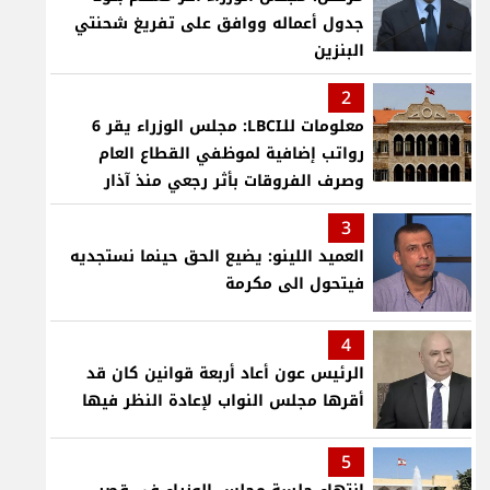
جدول أعماله ووافق على تفريغ شحنتي
البنزين
2
معلومات للـLBCI: مجلس الوزراء يقر 6
رواتب إضافية لموظفي القطاع العام
وصرف الفروقات بأثر رجعي منذ آذار
3
العميد اللينو: يضيع الحق حينما نستجديه
فيتحول الى مكرمة
4
الرئيس عون أعاد أربعة قوانين كان قد
أقرها مجلس النواب لإعادة النظر فيها
5