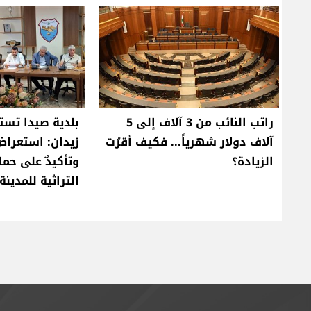
راتب النائب من 3 آلاف إلى 5
بلدية صيدا تست
آلاف دولار شهرياً... فكيف أقرّت
زيدان: استعرا
الزيادة؟
وتأكيدٌ على حما
التراثية للمدينة