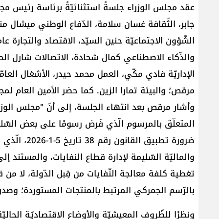
عقد ​مجلس الوزراء​ جلسةً استثنائيّةً برئاسة رئيس مجل
جابر، الثّقافة غسان سلامة، الدّفاع الوطني ميشال من
الشّؤون الاجتماعيّة حنين السيّد، الاقتصاد والتجارة 
والذّكاء الاصطناعي كمال شحادة، الاتصالات شارل الحا
الإداريّة فادي مكّي، العمل محمد حيدر، الأشغال العامّة
مرقص؛ والبيئة تمارا الزين. كما حضر الأمين العام لم
وأشار مرقص بعد انتهاء الجلسة، إلى أنّ "مجلس الوزرا
المتعلّق بالمرسوم الّذي فَرض رسومًا على بعض السّلع"،
ضرورة تطبيق ا
والماليّة السّليمة لإدارة قطاع النفايات، والمستند إل
تغطية كلفة معالجة النّفايات من قِبل الدّولة، لا من 
بالرّسم الجمركي المرتبط بالمنتجات المستوردة؛ وصدر على إثره المر
ونظرًا للظّروف المعيشيّة والأوضاع الاقتصاديّة الحاليّة