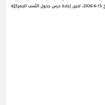
مجلس الوزراء تعليق العمل بالمرسوم رقم 3214 تاريخ 15-6-2026، لحين إعادة درس جدول النّسب الجمركيّة