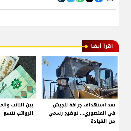
اقرأ أيضا
بعد استهداف جرافة للجيش
بين النائب والم
في المنصوري... توضيح رسمي
الرواتب تتسع
من القيادة