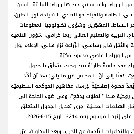
س الوزراء ​نواف سلام​، حضرها وزراء: الماليّة ياسين
سى، الطاقة والمياه جو الصدي، السّياحة لورا الخازن،
عامر البساط، المهجّرين وشؤون تكنولوجيا المعلومات
ج، التربية والتعليم العالي ريما كرامي، شؤون التنمية
 والنّقل فايز رسامني، الزّراعة نزار هاني، الإعلام بول
جلس الوزراء القاضي محمود مكيّة.
ء عقد جلسةً طارئةً ببند وحيد، يتعلّق بالجدول
 لافتًا إلى أنّ "المجلس قرّر ما يلي: بعد أن أكّد
لقانون رقم 38 تاريخ 5-1-2026، الّذي يُعَدّ خطوةً إصلاحيّةً لإرساء مفاهيم الحوكمة التنظيميّة
ى روحيّة مبدأ "الملوِّث يدفع"، وفي ضوء الحاجة إلى
قبل السّلطات المحليّة، جرى تعديل الجدول المتعلّق
سوم رقم 3214 تاريخ 15-6-2026.
، والتداعيات النّاجمة عن الحرب، وبعد المداولة، قرّر