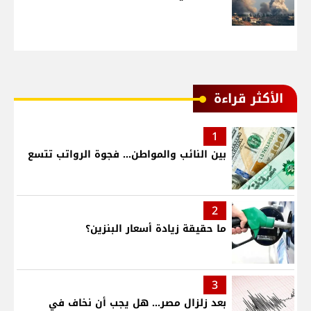
الأكثر قراءة
1
بين النائب والمواطن... فجوة الرواتب تتسع
2
ما حقيقة زيادة أسعار البنزين؟
3
بعد زلزال مصر... هل يجب أن نخاف في