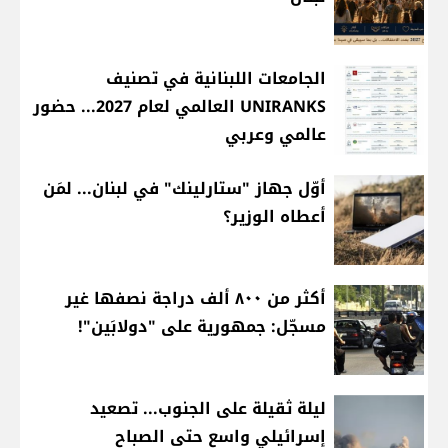
الجامعات اللبنانية في تصنيف
UNIRANKS العالمي لعام 2027... حضور
عالمي وعربي
أوّل جهاز "ستارلينك" في لبنان... لمَن
أعطاه الوزير؟
أكثر من ٨٠٠ ألف دراجة نصفها غير
مسجّل: جمهورية على "دولابَين"!
ليلة ثقيلة على الجنوب... تصعيد
إسرائيلي واسع حتى الصباح