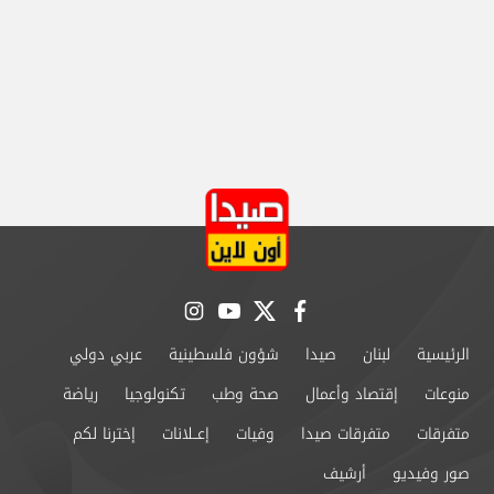
instagram
youtube
twitter
facebook
الرئيسية
لبنان
صيدا
شؤون فلسطينية
عربي دولي
منوعات
إقتصاد وأعمال
صحة وطب
تكنولوجيا
رياضة
متفرقات
متفرقات صيدا
وفيات
إعــلانات
إخترنا لكم
صور وفيديو
أرشيف