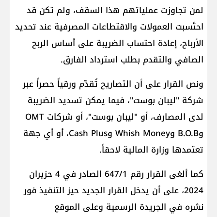
لمن تجاوزت عملياتهم هذا السقف، ولم تكن قد
احتُسبت العمولات والاقتطاعات المصرفية عند تحديد
الأرباح، إعادة احتساب الضريبة على أساس الربح
الصافي والتقدم بطلب استرداد الفارق.
ونص القرار على أن التصاريح تُقدّم ورقياً حصراً عبر
شركة "ليبان بوست"، فيما يمكن تسديد الضريبة
وB.O.B وWhish Money وCash Plus، أو أي جهة
تعتمدها ​وزارة المالية​ لاحقاً.
كما ألغى القرار رقم 647/1 الصادر في 4 حزيران
2024، على أن يدخل القرار الجديد حيز التنفيذ فور
نشره في الجريدة الرسمية وعلى الموقع