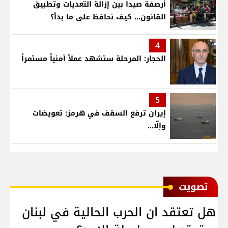
أرصفة صيدا بين إزالة التعديات وتطبيق
القانون... كيف نحافظ على ما بدأ؟
4
الحجار: المرحلة ستشهد عملاً أمنياً مستمراً
5
إيران ترفع السقف في هرمز: تعويضات
وإلّا...
ﺗﺼﻮﻳﺖ
هل تعتقد ان الحرب الحالية في لبنان