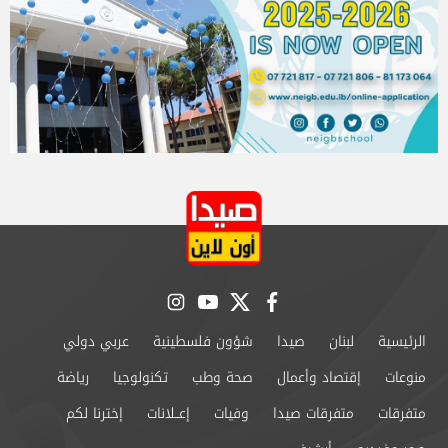
instagram
youtube
twitter
facebook
الرئيسية
لبنان
صيدا
شؤون فلسطينية
عربي دولي
منوعات
إقتصاد وأعمال
صحة وطب
تكنولوجيا
رياضة
متفرقات
متفرقات صيدا
وفيات
إعــلانات
إخترنا لكم