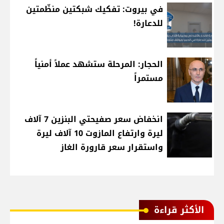
في بيروت: تفكيك شبكتين منظّمتين
للدعارة!
الحجار: المرحلة ستشهد عملاً أمنياً
مستمراً
انخفاض سعر صفيحتي البنزين 7 آلاف
ليرة وارتفاع المازوت 10 آلاف ليرة
واستقرار سعر قارورة الغاز
الأكثر قراءة