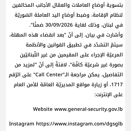
بتسوية أوضاع العاملات والعمّال الأجانب المخالفين
لنظام الإقامة، وضبط أوضاع اليد العاملة السّوريّة
في لبنان، وذلك لغاية 30/09/2026 ضمنًا".
وأشارت في بيان، إلى أنّ "بعد انقضاء هذه المهلة،
سيتمّ التشدّد في تطبيق القوانين والأنظمة
المرعيّة الإجراء على المقيمين من غير اللّبنانيّين
بصورة غير شرعيّة كافّة"، لافتةً إلى أنّ "لمزيد من
التفاصيل، يمكن مراجعة الـ"Call Center" على الرّقم
1717، أو زيارة مواقع المديريّة العامّة للأمن العام
على الإنترنت:
Website www.general-security.gov.lb
Instagram https://www.instagram.com/dgsglb