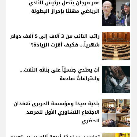
عمر مرجان يتصل برئيس النادي
الرياضي مهنئا بإحراز البطولة
راتب النائب من 3 آلاف إلى 5 آلاف دولار
شهرياً... فكيف أقرّت الزيادة؟
أبٌ يعتدي جنسيّاً على بناته الثلاث…
واعترافاتٌ صادمة
بلدية صيدا ومؤسسة الحريري تعقدان
الاجتماع التشاوري الأول للمرصد
الحضري