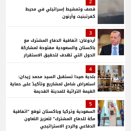
2
قصف وتمشيط إسرائيلي في محيط
كفرتبنيت وأرنون
3
أردوغان: اتفاقية الدفاع المشترك مع
باكستان والسعودية مفتوحة لمشاركة
الدول التي تهدف لتحقيق الاستقرار
بمنطقتنا
4
بلدية صيدا تستقبل السيد محمد زيدان:
استعراض شامل لمشاريع وتأكيدٌ على حماية
القيمة التراثية للمدينة القديمة
5
السعودية وتركيا وباكستان توقع "اتفاقية
مكة للدفاع المشترك" لتعزيز التعاون
الدفاعي والردع الاستراتيجي