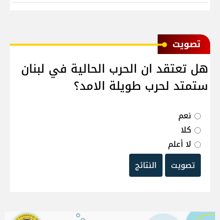
ﺗﺼﻮﻳﺖ
هل تعتقد ان الحرب الحالية في لبنان
ستمتد لحرب طويلة الامد؟
نعم
كلا
لا أعلم
تصويت
النتائج